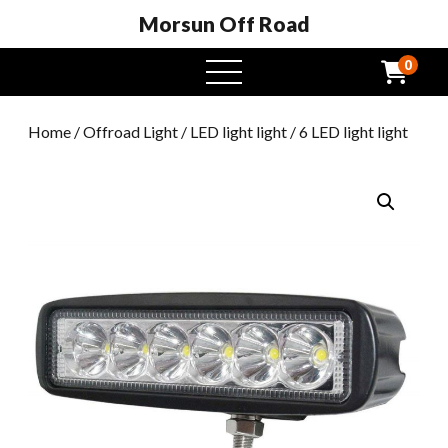
Morsun Off Road
0
Buksan
ang
menu
Home
/
Offroad Light
/
LED light light
/ 6 LED light light