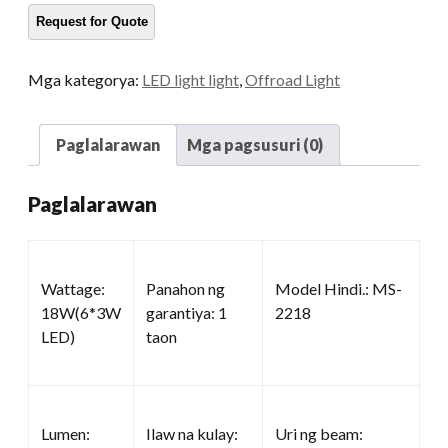
dami
Mga kategorya:
LED light light
,
Offroad Light
Paglalarawan
Mga pagsusuri (0)
Paglalarawan
Wattage:
Panahon ng
Model Hindi.: MS-
18W(6*3W
garantiya: 1
2218
LED)
taon
Lumen:
Ilaw na kulay:
Uri ng beam: