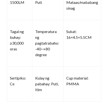
1500LM
Puti
Mataas/mababang
sinag
Tagal ng
Temperatura
Sukat:
buhay:
ng
16×4.5×5.5CM
≥30,000
pagtatrabaho:
oras
-40~+80
degree
Sertipiko:
Kulay ng
Cup material:
Ce
pabahay: Puti,
PMMA
Itim