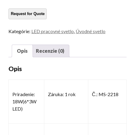
svetlo
množstvo
Kategórie:
LED pracovné svetlo
,
Úvodné svetlo
Opis
Recenzie (0)
Opis
Priradenie:
Záruka: 1 rok
Č.: MS-2218
18W(6*3W
LED)