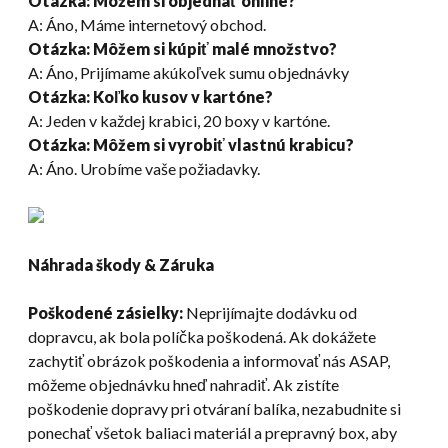
Otázka: Môžem si objednať online?
A: Áno, Máme internetový obchod.
Otázka: Môžem si kúpiť malé množstvo?
A: Áno, Prijímame akúkoľvek sumu objednávky
Otázka: Koľko kusov v kartóne?
A: Jeden v každej krabici, 20 boxy v kartóne.
Otázka: Môžem si vyrobiť vlastnú krabicu?
A: Áno. Urobíme vaše požiadavky.
Náhrada škody & Záruka
Poškodené zásielky:
Neprijímajte dodávku od
dopravcu, ak bola políčka poškodená. Ak dokážete
zachytiť obrázok poškodenia a informovať nás ASAP,
môžeme objednávku hneď nahradiť. Ak zistíte
poškodenie dopravy pri otváraní balíka, nezabudnite si
ponechať všetok baliaci materiál a prepravný box, aby