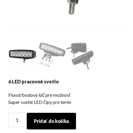
6 LED pracovné svetlo
Flood/bodový lúč pre možnosť
Super svetlé LED čipy pre terén
6
Pridať do košíka
LED
pracovné