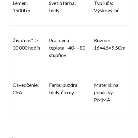
Lemen:
Svetlá farba:
Typ lúča:
1500Lm
biely
Výškový lúč
Životnosť: ≥
Pracovná
Rozmer:
30 000 hodín
teplota: -40~+80
16×4.5×5.5Cm
stupňov
Osvedčenie:
Farbu puzdra:
Materiál na
CEA
biely, čierny
poháriky:
PMMA