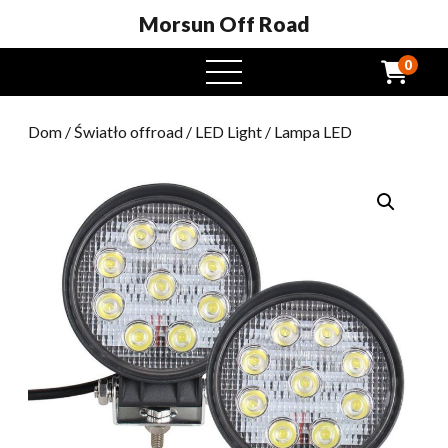
Morsun Off Road
0
Otwarte
menu
Dom
/
Światło offroad
/
LED Light
/ Lampa LED