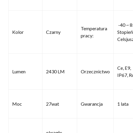
-40 ~ 8
Temperatura
Kolor
Czarny
Stopień
pracy:
Celsjus
Ce, E9,
Lumen
2430 LM
Orzecznictwo
IP67, R
Moc
27wat
Gwarancja
1 lata
okrągłe