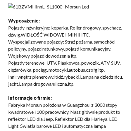
Wyposażenie:
Pojazdy inżynieryjne: koparka, Roller drogowy, spychacz,
dźwig,WIDŁOŚĆ WIDOWE I MINII ITC.
Wyspecjalizowane pojazdy: Straż pożarna, samochód
policyjny, pojazd ratunkowy, pojazd komunikacyjny,
Wojskowy pojazd dowodzenia itp.
Pojazdy terenowe: UTV, Piaskowca, powozik, ATV, SUV,
ciężarówka, pociąg, motocykl,autobus,czołg itp.
Inni: wnętrz,plenerowy,łódź,rybacki,Lampa na dziedzińcu,
jacht,Lampa drogowa/uliczna,itp.
Informacje o firmie:
Fabryka Morsun położona w Guangzhou, z 3000 stopy
kwadratowe i 100 pracownicy. Nasz głównie produkt to
reflektor LED dla Jeep, Reflektor LED dla Harleya, LED
Light, Światła barowe LED i automatyczna lampa