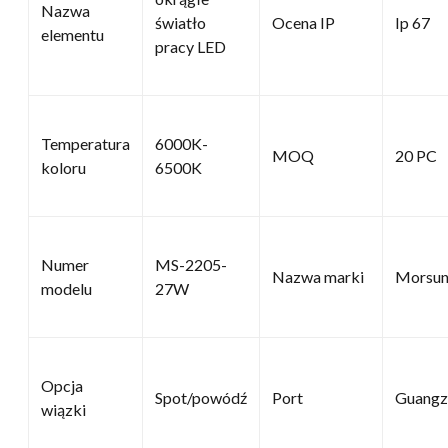
Nazwa
światło
Ocena IP
Ip 67
elementu
pracy LED
Temperatura
6000K-
MOQ
20 PC
koloru
6500K
Numer
MS-2205-
Nazwa marki
Morsu
modelu
27W
Opcja
Spot/powódź
Port
Guangz
wiązki