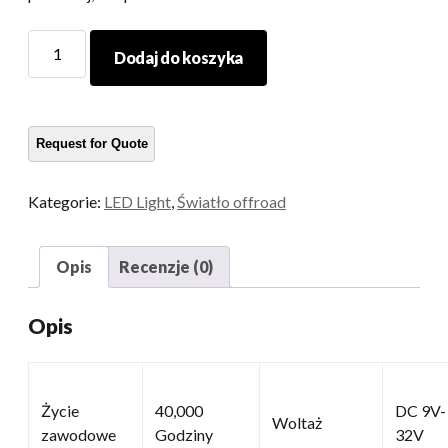
Lampa
Dodaj do koszyka
LED
ilość
Kategorie:
LED Light
,
Światło offroad
Opis
Recenzje (0)
Opis
Życie
40,000
DC 9V-
Woltaż
zawodowe
Godziny
32V