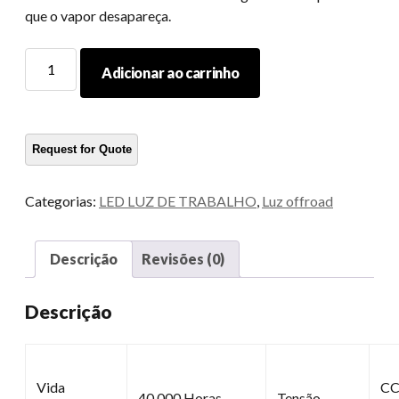
que o vapor desapareça.
Lâmpada
Adicionar ao carrinho
LED
de
trabalho
quantidade
Categorias:
LED LUZ DE TRABALHO
,
Luz offroad
Descrição
Revisões (0)
Descrição
Vida
CC
40,000 Horas
Tensão