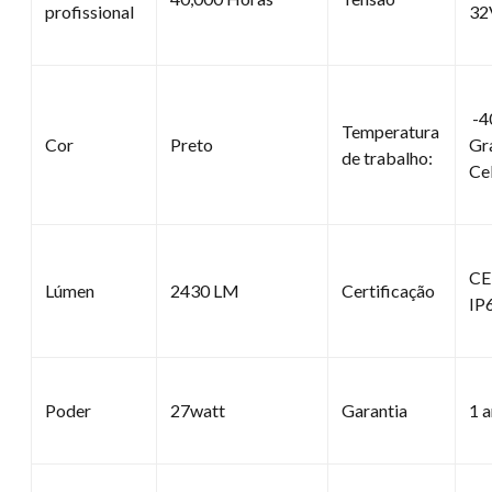
profissional
32
-4
Temperatura
Cor
Preto
Gr
de trabalho:
Cel
CE,
Lúmen
2430 LM
Certificação
IP
Poder
27watt
Garantia
1 