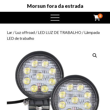
Morsun fora da estrada
0
Abrir
menu
Lar
/
Luz offroad
/
LED LUZ DE TRABALHO
/ Lâmpada
LED de trabalho