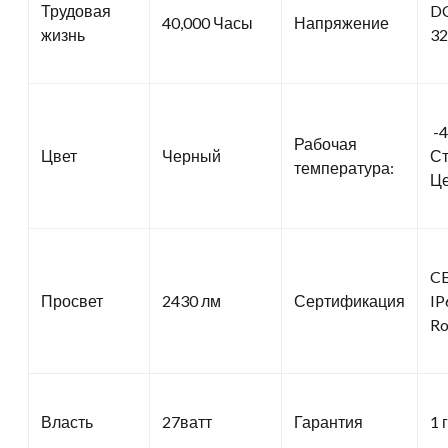
Трудовая
DC
40,000 Часы
Напряжение
жизнь
3
-4
Рабочая
Цвет
Черный
Ст
температура:
Це
CE
Просвет
2430 лм
Сертификация
IP
Ro
Власть
27ватт
Гарантия
1 