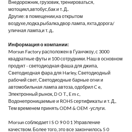
Внедорожник, грузовик, тренироваться,
мотоцикл,автобус,бак и т. Д..
Другие: в помещении,на открытом
воздухе,лодка,рыбалка,двор лампа, яхта,дорога/
уличная лампа,и т. д..
Информация о компании:
Morsun Factory расположен в Гуанчжоу, с 3000
квадратные футы и 100 сотрудники. Наш в основном
продукт - светодиодная фаша для джипа,
Светодиодная фара для Harley, Светодиодный
рабочий свет, Светодиодные барные огни и
автомобильная лампа автоза, одобрил C e,
Электронный рынок, D O T., E m c,
Водонепроницаемые и ROHS сертификаты и т. Д.,
Тем временем принять ODM & OEM -услуги.
Morsun соблюдает I S O 9 0 0 1 Управление
качеством. Более того, это все закончилось 5 0