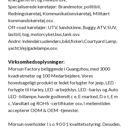
Specialiserede køretøjer: Brandmotor, politibil,
Redningskøretøj, Kommunikationskøretøj, Militært
kommandokøretøj osv.
Off-road køretøjer: UTV, Sandskinne, Buggy, ATV, SUV,
lastbil, tog, motorcykel,bus,tank osv.
Andre: indendørs,udendørs,båd,fiskeri,Courtyard Lamp,
yacht,Vej/gadelampe,osv.
Virksomhedsoplysninger:
Morsun Factory beliggende i Guangzhou, med 3000
kvadratmeter og 100 Medarbejdere. Vores
hovedsageligt produkt er ledet forlygter for jeep, LED -
forlygte til Harley, LED -arbejdslys, LED -barlys og Auto
LED -billampe, havde godkendt c e, E-marked, D o t, E m
c, Vandtæt og ROHS -certifikater osv, I mellemtiden
accepterer ODM & OEM -tjenester.
Morsun overholder I s o 9 0 0 1 kvalitetsstyring. Desuden,