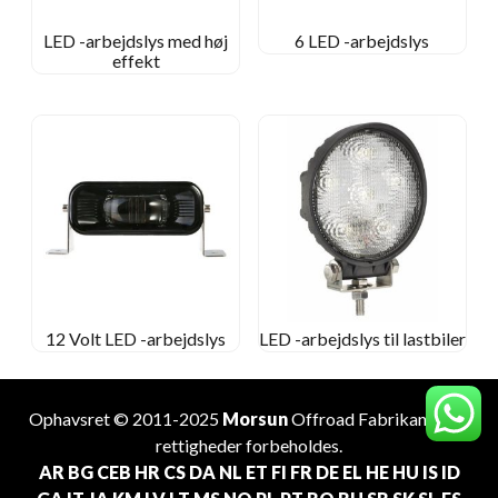
LED -arbejdslys med høj
6 LED -arbejdslys
effekt
12 Volt LED -arbejdslys
LED -arbejdslys til lastbiler
Ophavsret © 2011-2025
Morsun
Offroad
Fabrikant
. Alle
rettigheder forbeholdes.
AR
BG
CEB
HR
CS
DA
NL
ET
FI
FR
DE
EL
HE
HU
IS
ID