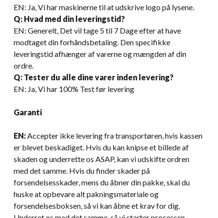
EN: Ja, Vi har maskinerne til at udskrive logo på lysene.
Q: Hvad med din leveringstid?
EN: Generelt, Det vil tage 5 til 7 Dage efter at have
modtaget din forhåndsbetaling. Den specifikke
leveringstid afhænger af varerne og mængden af ​​din
ordre.
Q: Tester du alle dine varer inden levering?
EN: Ja, Vi har 100% Test før levering
Garanti
EN:
Accepter ikke levering fra transportøren, hvis kassen
er blevet beskadiget. Hvis du kan knipse et billede af
skaden og underrette os ASAP, kan vi udskifte ordren
med det samme. Hvis du finder skader på
forsendelsesskader, mens du åbner din pakke, skal du
huske at opbevare alt pakningsmateriale og
forsendelsesboksen, så vi kan åbne et krav for dig.
Underret os med det samme, så vi starter processen.