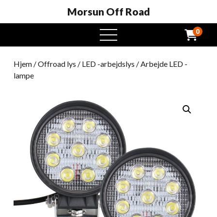
Morsun Off Road
0
Åben
menu
Hjem
/
Offroad lys
/
LED -arbejdslys
/ Arbejde LED -
lampe