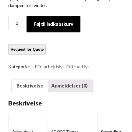
dampen forsvinder.
Arbejde
Føj til indkøbskurv
LED
-
lampe
mængde
Kategorier:
LED -arbejdslys
,
Offroad lys
Beskrivelse
Anmeldelser (0)
Beskrivelse
Arbejdsliv
40,000 Timer
Spænding