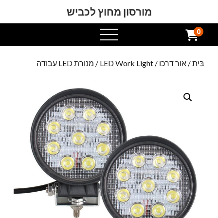
מורסון מחוץ לכביש
0
תפריט
פתוח
בַּיִת
/
אור דרכו
/
LED Work Light
/ מנורת LED עבודה