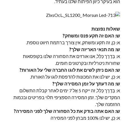
הוא בעיקר כיוון הפיתוח שלנו בעתיד.
שאלות נפוצות
ש: האם זה תקע פנס ומשחק?
א: כֵּן, זה תקע ומשחק, אין צורך ברתמת חיווט נוספת.
ש: מה תנאי האריזה שלך?
א: בְּדֶרֶך כְּלַל, אנו אורזים את הסחורה שלנו בקופסאות
שחורות ניטרליות ובקרטונים חומים.
ש: האם ניתן לשים את לוגו החברה שלי על האורות?
א: כֵּן, יש לנו את המכונות להדפסת לוגו על האורות.
ש: מה דעתך על זמן המסירה שלך?
א: בְּדֶרֶך כְּלַל, זה ייקח 5 אֶל 7 ימים לאחר קבלת התשלום
המקדים שלך. זמן המסירה הספציפי תלוי בפריטים ובכמות
ההזמנה שלך.
ש: האם אתה בודק את כל הסחורה שלך לפני המסירה?
א: כֵּן, יש לנו 100% מבחן לפני המסירה