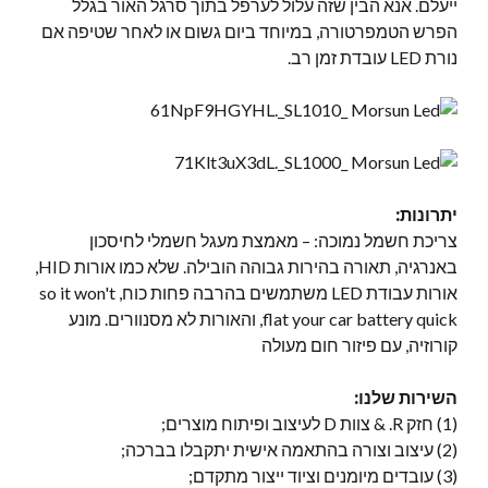
ייעלם. אנא הבין שזה עלול לערפל בתוך סרגל האור בגלל
הפרש הטמפרטורה, במיוחד ביום גשום או לאחר שטיפה אם
נורת LED עובדת זמן רב.
יתרונות:
צריכת חשמל נמוכה: – מאמצת מעגל חשמלי לחיסכון
באנרגיה, תאורה בהירות גבוהה הובילה. שלא כמו אורות HID,
אורות עבודת LED משתמשים בהרבה פחות כוח,
so it won't
flat your car battery quick
, והאורות לא מסנוורים. מונע
קורוזיה, עם פיזור חום מעולה
השירות שלנו:
(1) חזק R. & צוות D לעיצוב ופיתוח מוצרים;
(2) עיצוב וצורה בהתאמה אישית יתקבלו בברכה;
(3) עובדים מיומנים וציוד ייצור מתקדם;