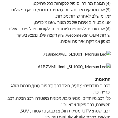
(4) תגובה מהירה וסיפוק ללקוחות בכל פרויקט;
(5) אנו מספקים איכות גבוהה,מחיר תחרותי, בדיוק במשלוח
זמן ומושלם לאחר שירות מכירות.
אנו מבטיחים איכות של כל מוצר שאנו מוכרים;
(6) אנו הופכים לשותפים ליותר ויותר לקוחות מכל פינה בעולם.
שירות OEM הוא wecome. שוק הקצה שלנו נמצא בעיקר
בצפון אמריקה, אירופה ואסיה.
התאמה:
רכבים הנדסיים: מַחְפֵּר, רולר דרך, דַחפּוֹר, מָנוֹף,הרמת מזלג
וכרייה וכו '.
כלי רכב מיוחדים: מנועי כיבוי, מכונית משטרה, רכב הצלה, רכב
תקשורת, רכב פיקוד צבאי וכו '.
רכבי שטח: UTV, מסילת חול, מֶרְכָּבָה, טרקטורון, SUV,
מַשָׂאִית, רַכֶּבֶת, אוֹפנוֹעַ,אוֹטוֹבּוּס,טנק וכו '.