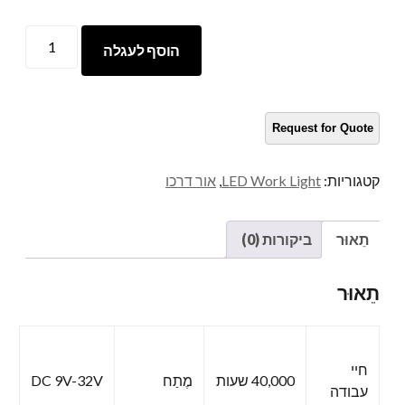
מנורת
הוסף לעגלה
LED
עבודה
כַּמוּת
קטגוריות:
LED Work Light
,
אור דרכו
תֵאוּר
ביקורות (0)
תֵאוּר
חיי
40,000 שעות
מֶתַח
DC 9V-32V
עבודה