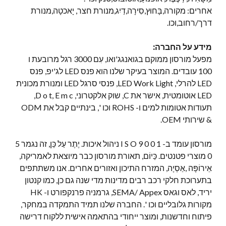
אחרים: מקורה,בָּחוּץ,סִירָה,דַיִג,מנורת חצר, יָאכטָה,מנורת
דרך/רחוב,וכו.
מידע על החברה:
מפעל מורסון ממוקם בגואנגג'ואו, עִם 3000 רגל מרובעת ו
100 עובדים. המוצר בעיקר שלנו הוא פנס LED לג'יפ, פנס
LED להרלי, LED Work Light, פנסי סרגל LED ומנורת מכונית
LED אוטומטית, אישר את C, שוק אלקטרוני, D o t, E m c,
תעודות אטומות למים ו- ROHS וכו ', בינתיים קבל את ODM
& שירותי OEM.
מורסון עומד ב- I S O 9 0 0 1 ניהול איכות. יֶתֶר עַל כֵּן, זה נגמר 5
0 מוצרי פטנטים. כַּיוֹם, תאורת מורסון כבר מיוצאת לאמריקה,
אֵירוֹפָּה ,אַסְיָה, המזרח התיכון ואזורים אחרים. אנו משתתפים
בתערוכת חלקי רכב רבים מדינות מדי שנה גם כן, כמו קנטון
יריד, לאס וגאס SEMA/ Appex, גרמניה פרנקפורט ו- HK
מקורות גלובליים וכו '. החברה שלנו תמיד התמקדה במחקר,
פיתוח וחדשנות, ומוצר ייחודי בהתאמה אישית ללקוח דרישה