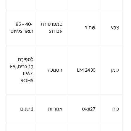
טמפרטורת
-40 ~ 85
צֶבַע
שָׁחוֹר
עבודה:
תואר צלזיוס
לִספִירַת
הַנוֹצרִים, E9,
לומן
2430 LM
הסמכה
IP67,
ROHS
כּוֹחַ
27וואט
אַחֲרָיוּת
1 שנים