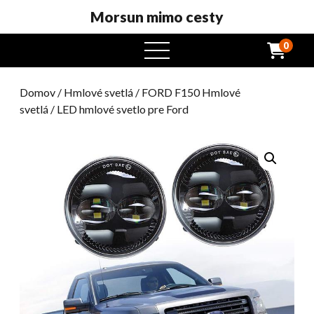
Morsun mimo cesty
0
otvorený
menu
Domov
/
Hmlové svetlá
/
FORD F150 Hmlové
svetlá
/ LED hmlové svetlo pre Ford