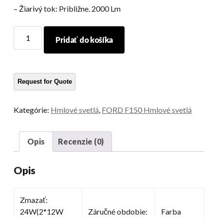
– Žiarivý tok: Približne. 2000 Lm
LED
Pridať do košíka
hmlové
svetlo
pre
Ford
množstvo
Kategórie:
Hmlové svetlá
,
FORD F150 Hmlové svetlá
Opis
Recenzie (0)
Opis
Zmazať:
24W(2*12W
Záručné obdobie:
Farba