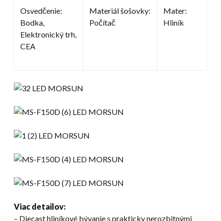
Osvedčenie:
Materiál šošovky:
Mater:
Bodka,
Počítač
Hliník
Elektronický trh,
CEA
Viac detailov:
– Diecast hliníkové bývanie s prakticky nerozbitnými