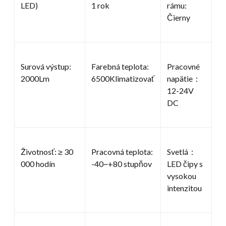
LED)
1 rok
rámu:
Čierny
Surová výstup:
Farebná teplota:
Pracovné
2000Lm
6500Klimatizovať
napätie：
12-24V
DC
Životnosť: ≥ 30
Pracovná teplota:
Svetlá：
000 hodín
-40~+80 stupňov
LED čipy s
vysokou
intenzitou