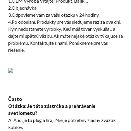
1.OEM Výroba Vitajte: Produkt, Balík…
2.Objednávka
3.Odpovieme vám za vašu otázku v 24 hodiny.
4.Po odoslaní, Produkty pre vás sledujeme raz za dva dni,
Kým nedostanete výrobky. Keď máš tovar, vyskúšať, a
dajte mi spätnú väzbu. Ak máte nejaké otázky týkajúce sa
problému, Kontaktujte s nami, Ponúkneme pre vás
riešenie.
Často
Otázka: Je táto zástrčka a prehrávanie
svetlometu?
A: Áno, je to plug a hraj, Nie je potrebný žiadny zväzok
káblov.