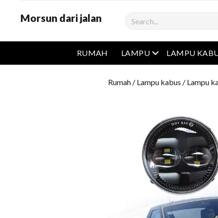
Morsun dari jalan
Cari
Buka menu
RUMAH
LAMPU
LAMPU KAB
Rumah
/
Lampu kabus
/
Lampu ka