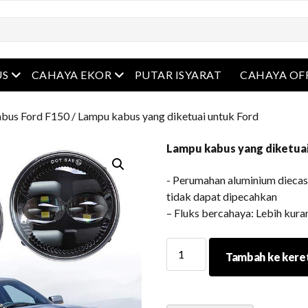
Buka menu
Buka menu
US
CAHAYA EKOR
PUTAR ISYARAT
CAHAYA OF
bus Ford F150
/ Lampu kabus yang diketuai untuk Ford
Lampu kabus yang diketuai
​- Perumahan aluminium dieca
tidak dapat dipecahkan
– Fluks bercahaya: Lebih kur
Lampu
Tambah ke kere
kabus
yang
diketuai