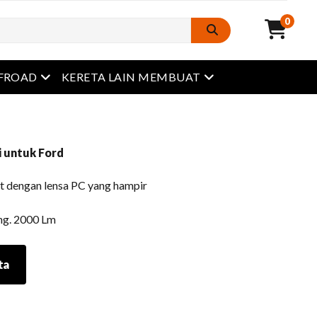
0
Buka menu
Buka menu
FROAD
KERETA LAIN MEMBUAT
 untuk Ford
st dengan lensa PC yang hampir
ang. 2000 Lm
ta