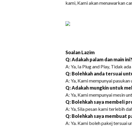
kami, Kami akan menawarkan car
Soalan Lazim
Q: Adakah palam dan main ini
A: Ya, Ia Plug and Play, Tidak a
Q: Bolehkah anda tersuai un
A: Ya, Kami mempunyai pasukan 
Q: Adakah mungkin untuk mel
A: Ya, Kami mempunyai mesin un
Q: Bolehkah saya membeli pr
A: Ya, Sila pesan kami terlebih 
Q: Bolehkah saya membuat pa
A: Ya. Kami boleh pakej tersuai u