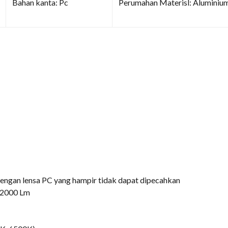
Bahan kanta: Pc
Perumahan Materisl: Aluminiu
engan lensa PC yang hampir tidak dapat dipecahkan
. 2000 Lm