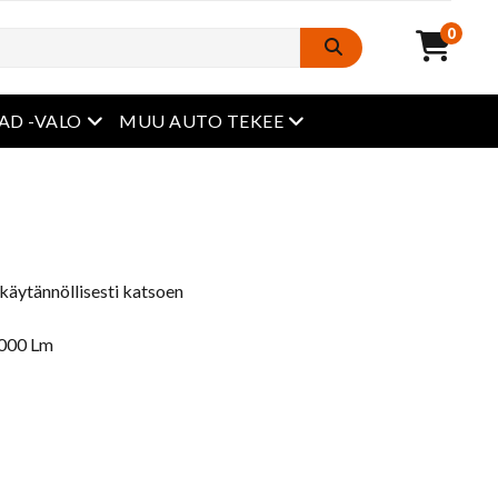
0
avaa valikko
avaa valikko
AD -VALO
MUU AUTO TEKEE
 käytännöllisesti katsoen
 2000 Lm