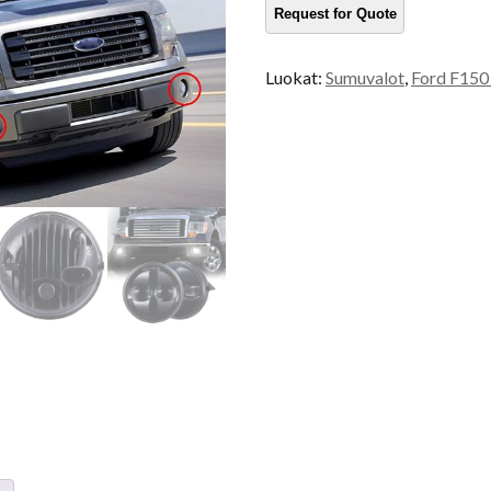
määrä
Luokat:
Sumuvalot
,
Ford F150