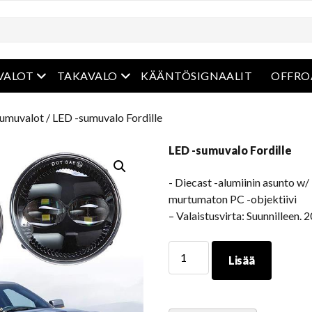
ko
avaa valikko
avaa valikko
VALOT
TAKAVALO
KÄÄNTÖSIGNAALIT
OFFRO
sumuvalot
/ LED -sumuvalo Fordille
LED -sumuvalo Fordille
​- Diecast -alumiinin asunto w/
murtumaton PC -objektiivi
– Valaistusvirta: Suunnilleen.
LED
Lisää
-
sumuvalo
Fordille