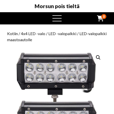
Morsun pois tieltä
0
avaa
valikko
Kotiin
/
4x4 LED -valo
/
LED -valopalkki
/ LED-valopalkki
maastoautolle