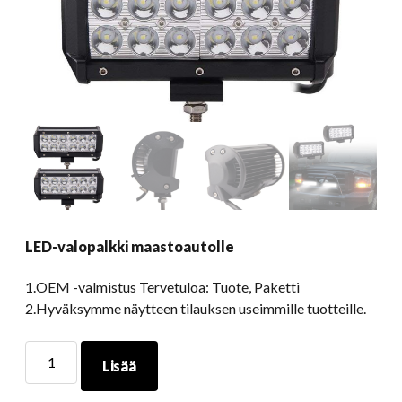
LED-valopalkki maastoautolle
1.OEM -valmistus Tervetuloa: Tuote, Paketti
2.Hyväksymme näytteen tilauksen useimmille tuotteille.
LED-
Lisää
valopalkki
maastoautolle