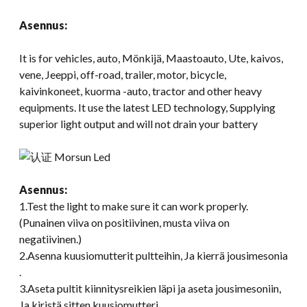
Asennus:
It is for vehicles
, auto, Mönkijä, Maastoauto, Ute, kaivos,
vene, Jeeppi,
off-road
,
trailer
,
motor
,
bicycle
,
kaivinkoneet, kuorma -auto,
tractor and other heavy
equipments
.
It use the latest LED technology
,
Supplying
superior light output and will not drain your battery
Asennus:
1.
Test the light to make sure it can work properly
.
(Punainen viiva on positiivinen, musta viiva on
negatiivinen.)
2.Asenna kuusiomutterit pultteihin, Ja kierrä jousimesonia
.
3.Aseta pultit kiinnitysreikien läpi ja aseta jousimesoniin,
Ja kiristä sitten kuusiomutteri.