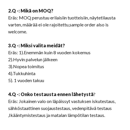
2.Q -: Mikä on MOQ?
Eräs: MOQ perustuu erilaisiin tuotteisiin, näytetilausta
varten, määrää ei ole rajoitettu,
sample order also is
welcome
.
3.Q -: Miksi valita meidät?
Eräs: 1).Enemmän kuin 8 vuoden kokemus
2).Hyvin palvelun jälkeen
3).Nopea toimitus
4).Tukkuhinta
5). 1 vuoden takuu
4.Q -: Onko testausta ennen lähetystä
?
Eräs: Jokainen valo on läpäissyt vastuksen iskutestaus,
sähköstaattinen suojaustestaus, vedenpitävä testaus
,Ikääntymistestaus ja matalan lämpötilan testaus.