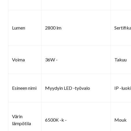
Lumen
2800 lm
Sertifik
Voima
36W -
Takuu
Esineen nimi
Myydyin LED -työvalo
IP -luok
Värin
6500K -k -
Mouk
lämpötila