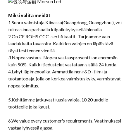
Miksi valita meidät
1.Suora valmistaja Kiinassa(Guangdong, Guangzhou ), voi
tukea sinua parhaalla kilpailukykyisellä hinnalla.
2.On CE ROHS CCC -sertifikaatit . Tarjoamme vain
laadukkaita tavaroita. Kaikkien valojen on läpäistävä
täysi testi ennen vientiä.
3.Nopea vastaus. Nopea vastausprosentti on enemmän
kuin 90%. Kaikki tiedustelut vastataan sisällä 24 tuntia.
4.Lyhyt läpimenoaika. Ammattilainen r&D -tiimi ja
tuotantopaja, jolla on korkea valmistuskyky, varmistavat
nopea toimitus.
5.Kehitämme jatkuvasti uusia valoja, 10 20 uudelle
tuotteelle joka kausi.
6.
We value every customer's requirements
. Vaatimuksesi
vastaa lyhyessä ajassa.