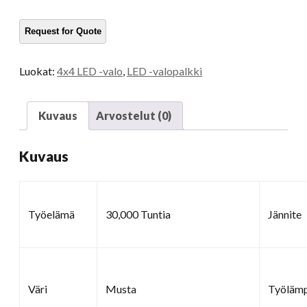
määrä
Luokat:
4x4 LED -valo
,
LED -valopalkki
Kuvaus
Arvostelut (0)
Kuvaus
Työelämä
30,000 Tuntia
Jännite
Väri
Musta
Työlämp