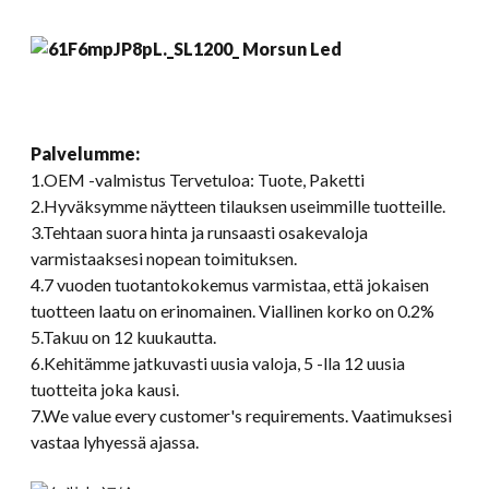
Palvelumme:
1.OEM -valmistus Tervetuloa: Tuote, Paketti
2.Hyväksymme näytteen tilauksen useimmille tuotteille.
3.Tehtaan suora hinta ja runsaasti osakevaloja
varmistaaksesi nopean toimituksen.
4.7 vuoden tuotantokokemus varmistaa, että jokaisen
tuotteen laatu on erinomainen. Viallinen korko on 0.2%
5.Takuu on 12 kuukautta.
6.Kehitämme jatkuvasti uusia valoja, 5 -lla 12 uusia
tuotteita joka kausi.
7.
We value every customer's requirements
. Vaatimuksesi
vastaa lyhyessä ajassa.