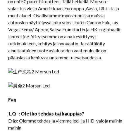
on ohi 50 patenttituotteet. Tällä hetkellä, Morsun -
valaistus vie jo Amerikkaan, Eurooppa ,Aasia, Lähi -itä ja
muut alueet. Osallistumme myös monissa maissa
autoosien näyttelyssä joka vuosi, kuten Canton Fair, Las
Vegas Sema/ Appex, Saksa Frankfurtin ja HK: n globaalit
lähteet jne. Yrityksemme on aina keskittynyt
tutkimukseen, kehitys ja innovaatio, Ja räätälöity
ainutlaatuinen tuote asiakkaiden vaatimuksille on
pääasiassa kehityssuuntamme tulevaisuudessa.
Faq
1.Q -: Oletko tehdas tai kauppias?
Eräs: Olemme tehdas ja viemme led- ja HID-valoja muihin
maihin