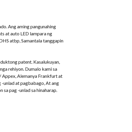
ado. Ang aming pangunahing
hts at auto LED lampara ng
 ROHS atbp, Samantala tanggapin
duktong patent. Kasalukuyan,
 mga rehiyon. Dumalo kami sa
a/ Appex, Alemanya Frankfurt at
 -unlad at pagbabago, At ang
 sa pag -unlad sa hinaharap.