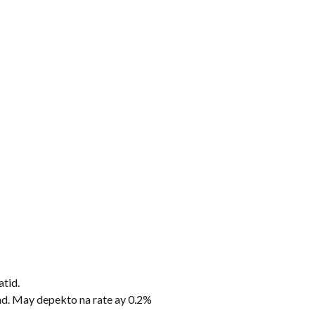
tid.
d. May depekto na rate ay 0.2%