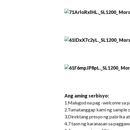
Ang aming serbisyo:
1.Malugod na pag -welcome sa 
2.Tumatanggap kami ng sample o
3.Direktang presyo ng pabrika a
4.7 taon ng karanasan sa paggaw