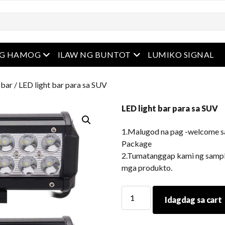
u
Buksan ang menu
Buksan ang menu
NG HAMOG
ILAW NG BUNTOT
LUMIKO SIGNAL
 bar
/ LED light bar para sa SUV
LED light bar para sa SUV
1.Malugod na pag -welcome 
Package
2.Tumatanggap kami ng sample
mga produkto.
LED
Idagdag sa cart
light
bar