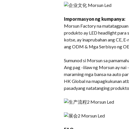
Impormasyon ng kumpanya:
Morsun Factory na matatagpuan 
produkto ay LED headlight para sa
kotse, ay inaprubahan ang CE, E-
ang ODM & Mga Serbisyo ng O
Sumunod si Morsun sa pamamahal
Ang pag -iilaw ng Morsun ay nai 
maraming mga bansa na auto parts
HK Global na mapagkukunan atbp.
pasadyang natatanging produkto p