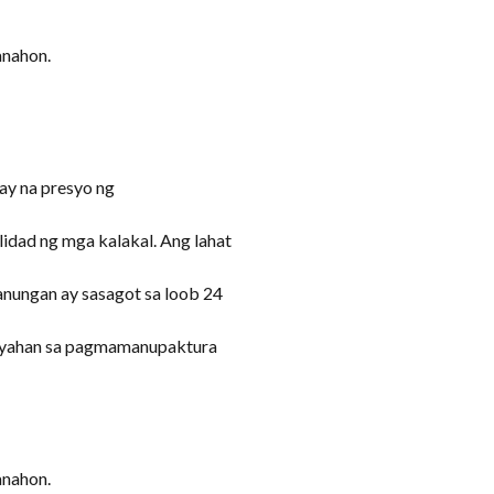
anahon.
ay na presyo ng
dad ng mga kalakal. Ang lahat
tanungan ay sasagot sa loob 24
kayahan sa pagmamanupaktura
anahon.