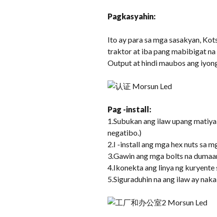
Pagkasyahin:
Ito ay para sa mga sasakyan, Kots
traktor at iba pang mabibigat n
Output at hindi maubos ang iyon
Pag -install:
1.Subukan ang ilaw upang matiyak
negatibo.)
2.I -install ang mga hex nuts sa m
3.Gawin ang mga bolts na dumaan 
4.Ikonekta ang linya ng kuryente
5.Siguraduhin na ang ilaw ay naka