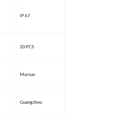
IP 67
20 PCS
Morsun
Guangzhou