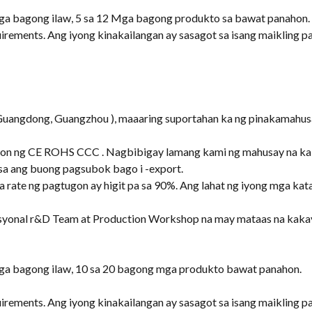
a bagong ilaw, 5 sa 12 Mga bagong produkto sa bawat panahon.
uirements
. Ang iyong kinakailangan ay sasagot sa isang maikling p
Guangdong, Guangzhou ), maaaring suportahan ka ng pinakamahus
on ng CE ROHS CCC . Nagbibigay lamang kami ng mahusay na kali
sa ang buong pagsubok bago i -export.
na rate ng pagtugon ay higit pa sa 90%. Ang lahat ng iyong mga ka
pesyonal r&D Team at Production Workshop na may mataas na ka
a bagong ilaw, 10 sa 20 bagong mga produkto bawat panahon.
uirements
. Ang iyong kinakailangan ay sasagot sa isang maikling p