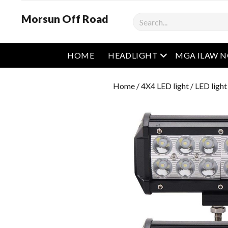
Morsun Off Road
Maghanap
Buksan ang men
HOME
HEADLIGHT
MGA ILAW 
Home
/
4X4 LED light
/
LED light