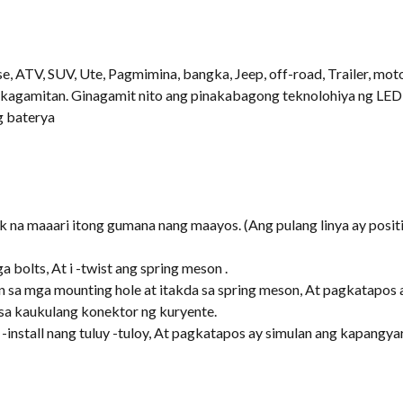
e, ATV, SUV, Ute, Pagmimina, bangka, Jeep, off-road, Trailer, moto
a kagamitan. Ginagamit nito ang pinakabagong teknolohiya ng LED
g baterya
 na maaari itong gumana nang maayos. (Ang pulang linya ay positib
ga bolts, At i -twist ang spring meson .
sa mga mounting hole at itakda sa spring meson, At pagkatapos ay
 sa kaukulang konektor ng kuryente.
 -install nang tuluy -tuloy, At pagkatapos ay simulan ang kapangya