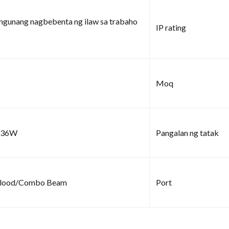
gunang nagbebenta ng ilaw sa trabaho
IP rating
D
Moq
836W
Pangalan ng tatak
Flood/Combo Beam
Port