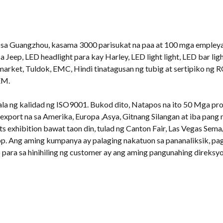
sa Guangzhou, kasama 3000 parisukat na paa at 100 mga empley
 Jeep, LED headlight para kay Harley, LED light light, LED bar lig
market, Tuldok, EMC, Hindi tinatagusan ng tubig at sertipiko ng
EM.
a ng kalidad ng ISO9001. Bukod dito, Natapos na ito 50 Mga pro
-export na sa Amerika, Europa ,Asya, Gitnang Silangan at iba pang
 exhibition bawat taon din, tulad ng Canton Fair, Las Vegas Sem
 Ang aming kumpanya ay palaging nakatuon sa pananaliksik, pag
ara sa hinihiling ng customer ay ang aming pangunahing direksyon