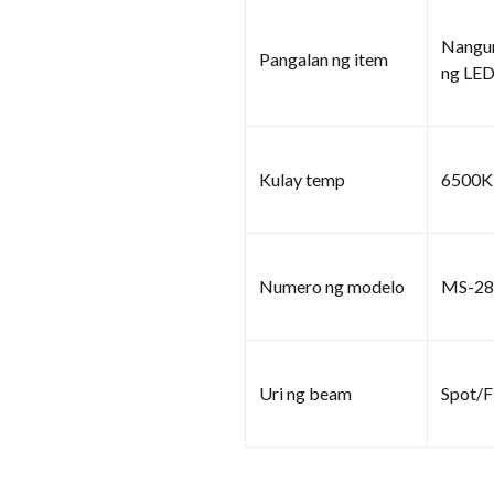
Nangun
Pangalan ng item
ng LE
Kulay temp
6500K
Numero ng modelo
MS-2
Uri ng beam
Spot/