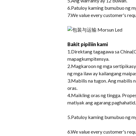
5.Ang warranty ay 12 buwan.
6.Patuloy kaming bumubuo ng mg
7.
We value every customer's req
Bakit pipiliin kami
1.Direktang tagagawa sa China(
mapagkumpitensya.
2.Magkaroon ng mga sertipikasy
ng mga ilaw ay kailangang maipa
3.Mabilis na tugon. Ang mabilis 
oras.
4.Maikling oras ng tingga. Pro
matiyak ang agarang paghahatid.
5.Patuloy kaming bumubuo ng mg
6.
We value every customer's req