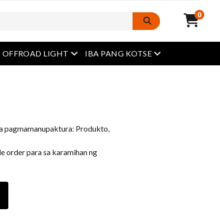
0
Buksan ang menu
Buksan ang menu
OFFROAD LIGHT
IBA PANG KOTSE
sa pagmamanupaktura: Produkto,
 order para sa karamihan ng