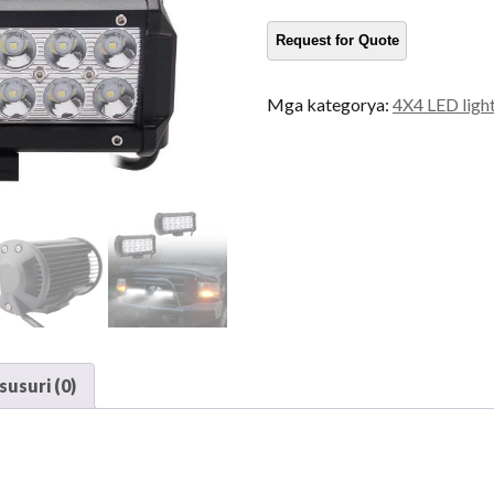
para
sa
SUV
dami
Mga kategorya:
4X4 LED ligh
usuri (0)