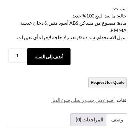
سمات:
حالة: ما بعد البيع 100% جديد.
مادة: مصنوع من مساكن ABS أسود متين & دخان عدسة
PMMA.
سهل الاستخدام: سدادة & يلعب, لا حاجة لإجراء أي تغييرات.
المصنع
أضف إلى السلة
LED
الذيل
ضوء
عكس/
الفرامل/
انعطف
فئات:
أضواء ذيل جيب رانجلر
,
ضوء الذيل
الضوء
ل
2018
وصف
المراجعات (0)
Jeep
Wrangler