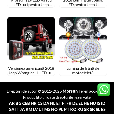
LED -uri pentru Jeep
LED pentru Jeep JL
Wrangler 2007-2015 JK
Fumată lentilă limpede
neagră
Versiunea americană 2018
Lumina de frână de
Jeep Wrangler JL LED -uri
motocicletă
LED -uri Lămpi de frână cu
LED -uri din spate
Drepturi de autor © 2011-2025
Morsun
Teren accidentat
Producător
. Toate drepturile rezervate.
AR
BG
CEB
HR
CS
DA
NL
ET
FI
FR
DE
EL
HE
HU
IS
ID
GA
IT
JA
KM
LV
LT
MS
NO
PL
PT
RO
RU
SR
SK
SL
ES