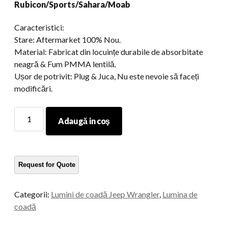
Rubicon/Sports/Sahara/Moab
Caracteristici:
Stare: Aftermarket 100% Nou.
Material: Fabricat din locuințe durabile de absorbitate
neagră & Fum PMMA lentilă.
Ușor de potrivit: Plug & Juca, Nu este nevoie să faceți
modificări.
Fabrica
Adaugă in coş
de
lumină
LED
-
ul
Reverse/Frâna/Lumina
Categorii:
Lumini de coadă Jeep Wrangler
,
Lumina de
pentru
coadă
Lumină
pentru