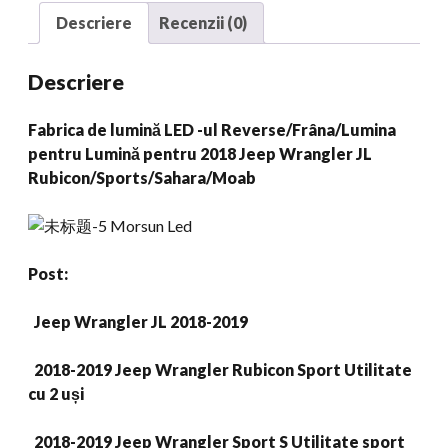
2018
Descriere
Recenzii (0)
Jeep
Wrangler
Descriere
JL
Rubicon/Sports/Sahara/Moab
Fabrica de lumină LED -ul Reverse/Frâna/Lumina
cantitate
pentru Lumină pentru 2018 Jeep Wrangler JL
Rubicon/Sports/Sahara/Moab
Post:
Jeep Wrangler JL 2018-2019
2018-2019 Jeep Wrangler Rubicon Sport Utilitate
cu 2 uși
2018-2019 Jeep Wrangler Sport S Utilitate sport