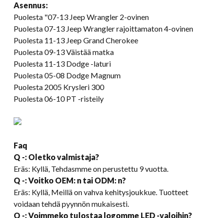
Asennus:
Puolesta "07-13 Jeep Wrangler 2-ovinen
Puolesta 07-13 Jeep Wrangler rajoittamaton 4-ovinen
Puolesta 11-13 Jeep Grand Cherokee
Puolesta 09-13 Väistää matka
Puolesta 11-13 Dodge -laturi
Puolesta 05-08 Dodge Magnum
Puolesta 2005 Krysleri 300
Puolesta 06-10 PT -risteily
Faq
Q -: Oletko valmistaja?
Eräs:
Kyllä, Tehdasmme on perustettu 9 vuotta.
Q -: Voitko OEM: n tai ODM: n?
Eräs: Kyllä, Meillä on vahva kehitysjoukkue. Tuotteet
voidaan tehdä pyynnön mukaisesti.
Q -: Voimmeko tulostaa logomme LED -valoihin?