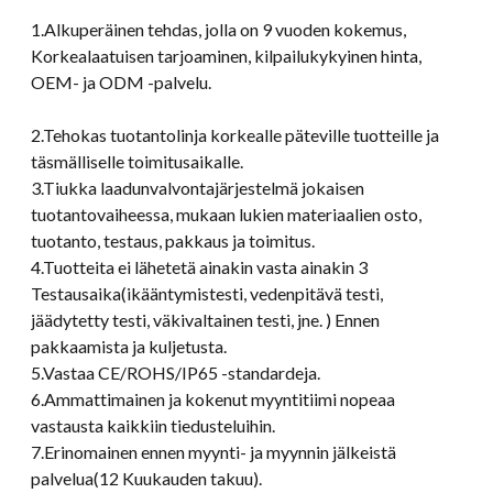
1.Alkuperäinen tehdas, jolla on 9 vuoden kokemus,
Korkealaatuisen tarjoaminen, kilpailukykyinen hinta,
OEM- ja ODM -palvelu.
2.Tehokas tuotantolinja korkealle päteville tuotteille ja
täsmälliselle toimitusaikalle.
3.Tiukka laadunvalvontajärjestelmä jokaisen
tuotantovaiheessa, mukaan lukien materiaalien osto,
tuotanto, testaus, pakkaus ja toimitus.
4.Tuotteita ei lähetetä ainakin vasta ainakin 3
Testausaika(ikääntymistesti, vedenpitävä testi,
jäädytetty testi, väkivaltainen testi, jne. ) Ennen
pakkaamista ja kuljetusta.
5.Vastaa CE/ROHS/IP65 -standardeja.
6.Ammattimainen ja kokenut myyntitiimi nopeaa
vastausta kaikkiin tiedusteluihin.
7.Erinomainen ennen myynti- ja myynnin jälkeistä
palvelua(12 Kuukauden takuu).