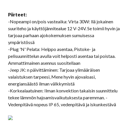
Piirteet:
-Nopeampi on/pois vasteaika: Virta 30W: llä jokainen
suuriteho ja käyttöjännitealue 12 V-24V. Se toimii hyvin ja
tarjoaa parhaan ajokokemuksen sumuisessa
ympäristössä
-
Plug 'N
' Pelata: Helppo asentaa, Pistoke- ja
pelisuunnittelun avulla voit helposti asentaa tai poistaa.
Ammattimainen asennus suositellaan
-Jeep JK: n päivittäminen: Tarjoaa ylimääräisen
valaistuksen tarpeesi, Mene hyvin ajovaloasi,
energiansäästö ilman välkkymistä
-Korkealaatuinen: Ilman konvektion takaisin suunnittelu
tekee lämmön hajoamisvaikutuksesta paremman. -
Vedenpitävä nopeus IP 65, vedenpitävä ja iskunkestävä