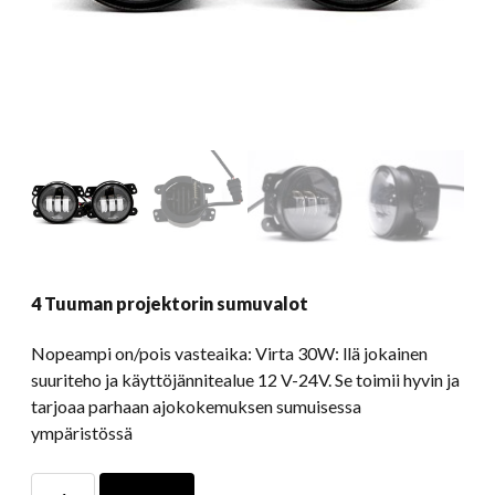
4 Tuuman projektorin sumuvalot
Nopeampi on/pois vasteaika: Virta 30W: llä jokainen
suuriteho ja käyttöjännitealue 12 V-24V. Se toimii hyvin ja
tarjoaa parhaan ajokokemuksen sumuisessa
ympäristössä
4