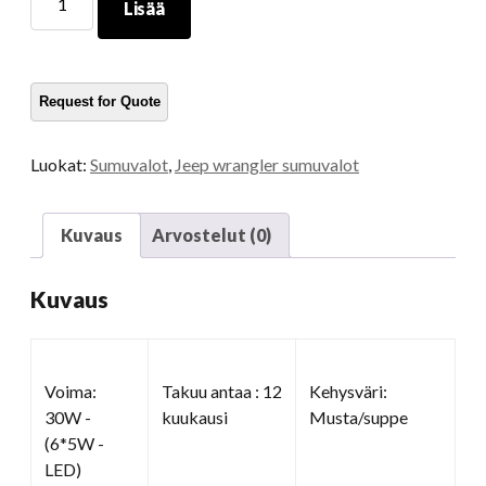
Lisää
Tuuman
projektorin
sumuvalot
määrä
Luokat:
Sumuvalot
,
Jeep wrangler sumuvalot
Kuvaus
Arvostelut (0)
Kuvaus
Voima:
Takuu antaa : 12
Kehysväri:
30W -
kuukausi
Musta/suppe
(6*5W -
LED)