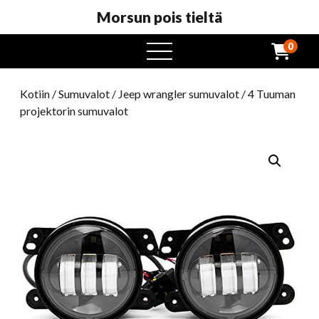
Morsun pois tieltä
0
avaa
valikko
Kotiin
/
Sumuvalot
/
Jeep wrangler sumuvalot
/ 4 Tuuman
projektorin sumuvalot