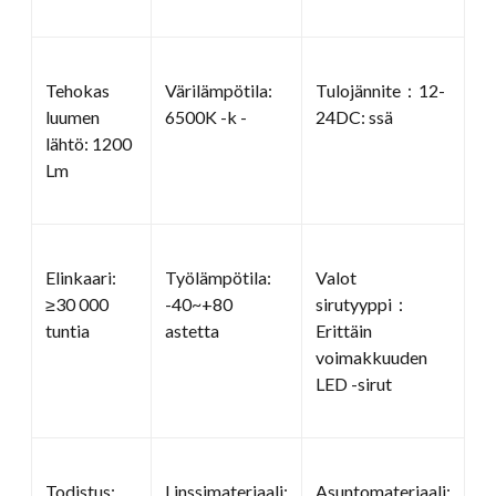
Tehokas
Värilämpötila:
Tulojännite：12-
luumen
6500K -k -
24DC: ssä
lähtö: 1200
Lm
Elinkaari:
Työlämpötila:
Valot
≥30 000
-40~+80
sirutyyppi：
tuntia
astetta
Erittäin
voimakkuuden
LED -sirut
Todistus:
Linssimateriaali:
Asuntomateriaali: