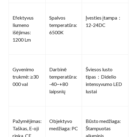
Efektyvus
Spalvos
Įvesties įtampa：
liumeno
temperatūra:
12-24DC
išėjimas:
6500K
1200 Lm
Gyvenimo
Darbinė
Šviesos lusto
trukmė: ≥30
temperatūra:
tipas：Didelio
000 val
-40~+80
intensyvumo LED
laipsnių
lustai
Pažymėjimas:
Objektyvo
Būsto medžiaga:
Taškas, E-oji
medžiaga: PC
Štampuotas
rinka, CE
aliuminis