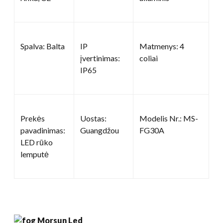
Spalva: Balta
IP
Matmenys: 4
įvertinimas:
coliai
IP65
Prekės
Uostas:
Modelis Nr.: MS-
pavadinimas:
Guangdžou
FG30A
LED rūko
lemputė