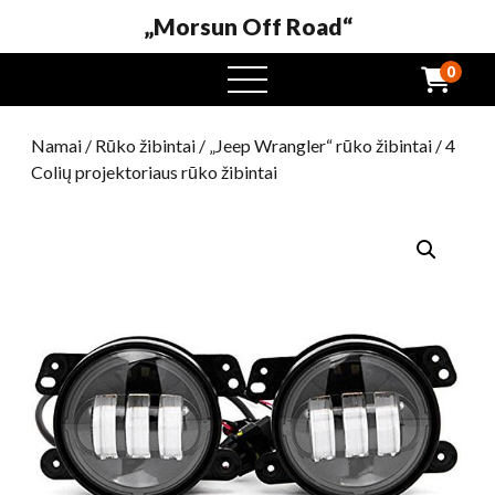
„Morsun Off Road“
0
Atidaryti
meniu
Namai
/
Rūko žibintai
/
„Jeep Wrangler“ rūko žibintai
/ 4
Colių projektoriaus rūko žibintai