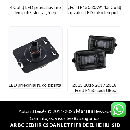
4 Colių LED pravažiavimo
„Ford F150 30W“ 4.5 Colių
lemputė, skirta „Jeep
apvalus LED rūko lemputė
Wrangler JK 30W 4“′ LED
„Ford Ranger“ 2008-2011
rūko lemputė „Jeep Jk“
Ekspedicija 2007-2015
LED priekiniai rūko žibintai
2015 2016 2017 2018
Ford F150 Led rūko
žibintai
Autorių teisės © 2011-2025
Morsun
Bekvade
Gamintojas
. Visos teisės saugomos.
AR
BG
CEB
HR
CS
DA
NL
ET
FI
FR
DE
EL
HE
HU
IS
ID