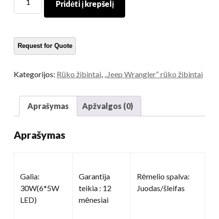
Pridėti į krepšelį
Colių
projektoriaus
rūko
žibintai
kiekis
Kategorijos:
Rūko žibintai
,
„Jeep Wrangler“ rūko žibintai
Aprašymas
Apžvalgos (0)
Aprašymas
Galia:
Garantija
Rėmelio spalva:
30W(6*5W
teikia : 12
Juodas/šleifas
LED)
mėnesiai