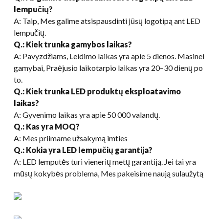
lempučių?
A: Taip, Mes galime atsispausdinti jūsų logotipą ant LED
lempučių.
Q.: Kiek trunka gamybos laikas?
A: Pavyzdžiams, Leidimo laikas yra apie 5 dienos. Masinei
gamybai, Praėjusio laikotarpio laikas yra 20–30 dienų po
to.
Q.: Kiek trunka LED produktų eksploatavimo
laikas?
A: Gyvenimo laikas yra apie 50 000 valandų.
Q.: Kas yra MOQ?
A: Mes priimame užsakymą imties
Q.: Kokia yra LED lempučių garantija?
A: LED lemputės turi vienerių metų garantiją. Jei tai yra
mūsų kokybės problema, Mes pakeisime naują sulaužytą