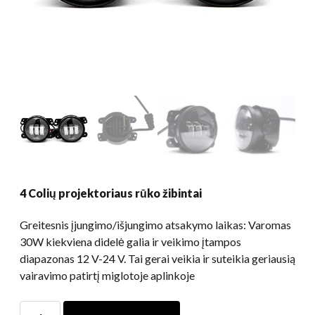
4 Colių projektoriaus rūko žibintai
Greitesnis įjungimo/išjungimo atsakymo laikas: Varomas
30W kiekviena didelė galia ir veikimo įtampos
diapazonas 12 V-24 V. Tai gerai veikia ir suteikia geriausią
vairavimo patirtį miglotoje aplinkoje
4