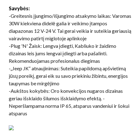
Savybės:
-Greitesnis įjungimo/išjungimo atsakymo laikas: Varomas
30W kiekviena didelė galia ir veikimo įtampos
diapazonas 12 V-24 V. Tai gerai veikia ir suteikia geriausią
vairavimo patirtį miglotoje aplinkoje
-
Plug 'N
' Žaisk: Lengva įdiegti, Kabliuko ir žaidimo
dizainas leis jums lengvai įdiegti arba pašalinti.
Rekomenduojamas profesionalus diegimas
-„Jeep JK“ atnaujinimas: Suteikia papildomą apšvietimą
jūsų poreikį, gerai eik su savo priekiniu žibintu, energijos
taupymas be mirgėjimo
-Aukštos kokybės: Oro konvekcijos nugaros dizainas
geriau išsklaido šilumos išsklaidymo efektą. -
Neperšlampama norma IP 65, atsparus vandeniui ir šokui
atsparus