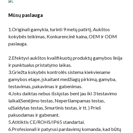
Mūsų paslauga
1.Originali gamykla, turinti 9 metų patirtį, Aukštos
kokybės teikimas, Konkurencinė kaina, OEM ir ODM
paslauga.
2.Efektyvi aukštos kvalifikuotų produktų gamybos linija
ir punktualus pristatymo laikas.
3.Griežta kokybės kontrolės sistema kiekviename
gamybos etape, įskaitant medžiagų pirkimą, gamyba,
testavimas, pakavimas ir gabenimas.
4.Joks daiktas nebus išsiųstas bent jau iki 3 testavimo
laikai(Senėjimo testas, Neperšlampamas testas,
užšaldytas testas, Smurtinis testas, ir tt. ) Prieš
pakuodamas ir gabenant.
5.Atitiktis CE/ROHS/IP65 standartai.
6.Profesionali ir patyrusi pardavimų komanda, kad būtų