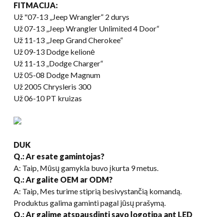
FITMACIJA:
Už "07-13 „Jeep Wrangler“ 2 durys
Už 07-13 „Jeep Wrangler Unlimited 4 Door“
Už 11-13 „Jeep Grand Cherokee“
Už 09-13 Dodge kelionė
Už 11-13 „Dodge Charger“
Už 05-08 Dodge Magnum
Už 2005 Chrysleris 300
Už 06-10 PT kruizas
DUK
Q.: Ar esate gamintojas?
A:
Taip, Mūsų gamykla buvo įkurta 9 metus.
Q.: Ar galite OEM ar ODM?
A: Taip, Mes turime stiprią besivystančią komandą.
Produktus galima gaminti pagal jūsų prašymą.
Q.: Ar galime atspausdinti savo logotipą ant LED