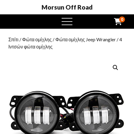
Morsun Off Road
0
μενού
Σπίτι
/
Φώτα ομίχλης
/
Φώτα ομίχλης Jeep Wrangler
/ 4
Ιντσών φώτα ομίχλης