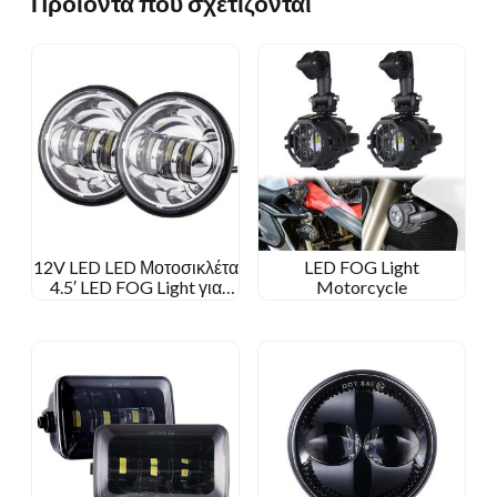
Προϊόντα που σχετίζονται
12V LED LED Μοτοσικλέτα
LED FOG Light
4.5′ LED FOG Light για
Motorcycle
Harley Davidson 4 1/2
Ίντσα στρογγυλή λυχνία
ομίχλης