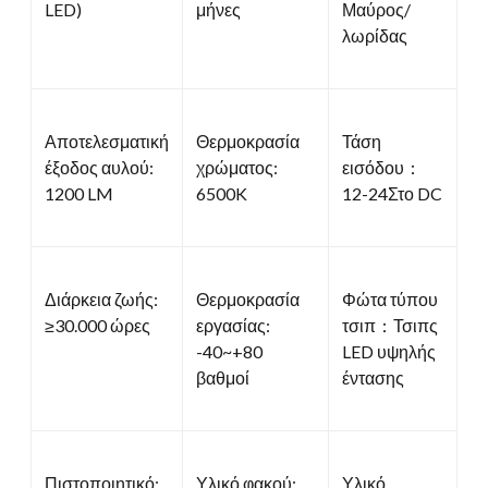
LED)
μήνες
Μαύρος/
λωρίδας
Αποτελεσματική
Θερμοκρασία
Τάση
έξοδος αυλού:
χρώματος:
εισόδου：
1200 LM
6500K
12-24Στο DC
Διάρκεια ζωής:
Θερμοκρασία
Φώτα τύπου
≥30.000 ώρες
εργασίας:
τσιπ：Τσιπς
-40~+80
LED υψηλής
βαθμοί
έντασης
Πιστοποιητικό:
Υλικό φακού:
Υλικό