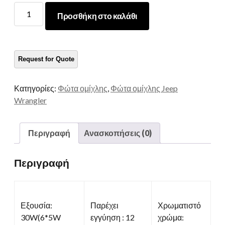
4
Προσθήκη στο καλάθι
Ιντσών
φώτα
ομίχλης
ποσότητα
Κατηγορίες:
Φώτα ομίχλης
,
Φώτα ομίχλης Jeep
Wrangler
Περιγραφή
Ανασκοπήσεις (0)
Περιγραφή
Εξουσία:
Παρέχει
Χρωματιστό
30W(6*5W
εγγύηση : 12
χρώμα: