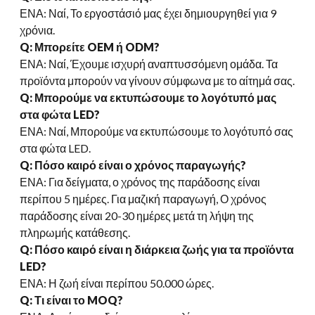
ΕΝΑ:
Ναί, Το εργοστάσιό μας έχει δημιουργηθεί για 9
χρόνια.
Q: Μπορείτε OEM ή ODM?
ΕΝΑ: Ναί, Έχουμε ισχυρή αναπτυσσόμενη ομάδα. Τα
προϊόντα μπορούν να γίνουν σύμφωνα με το αίτημά σας.
Q: Μπορούμε να εκτυπώσουμε το λογότυπό μας
στα φώτα LED?
ΕΝΑ: Ναί, Μπορούμε να εκτυπώσουμε το λογότυπό σας
στα φώτα LED.
Q: Πόσο καιρό είναι ο χρόνος παραγωγής?
ΕΝΑ: Για δείγματα, ο χρόνος της παράδοσης είναι
περίπου 5 ημέρες. Για μαζική παραγωγή, Ο χρόνος
παράδοσης είναι 20-30 ημέρες μετά τη λήψη της
πληρωμής κατάθεσης.
Q: Πόσο καιρό είναι η διάρκεια ζωής για τα προϊόντα
LED?
ΕΝΑ: Η ζωή είναι περίπου 50.000 ώρες.
Q: Τι είναι το MOQ?