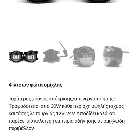
4 Ιντσών φώτα ομίχλης
Ταχύτερος χρόνος απόκρισης/απενεργοποίησης:
Τροφοδοτείται από 30W κάθε περιοχή υψηλής ισχύος
και τάσης λειτουργίας 12V-24V. Αποδίδει καλά και
παρέχει μια καλύτερη εμπειρία οδήγησης σε ομιχλώδη
περιβάλλον