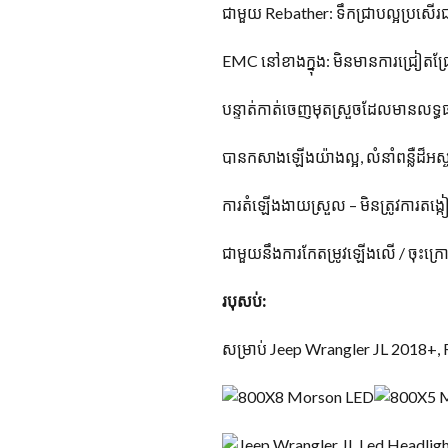
ជាមួយ Rebather: ទឹកជ្រាបល្អប្រសើរជាង
EMC នៅខាងក្នុង: មិនមានការជ្រៀតជ្រ
បន្ទាត់កាត់ចេញមុតស្រួចដែលមានលទ្ធផល
បានកសាងឡើងយ៉ាងល្អ, លំនាំពន្លឺដ៏អស
ការតំឡើងងាយស្រួល – មិនត្រូវការតង្
ជាមួយនឹងការកែតម្រូវឡើងលើ / ចុះក្រ
របុសប់:
សម្រាប់ Jeep Wrangler JL 2018+, 