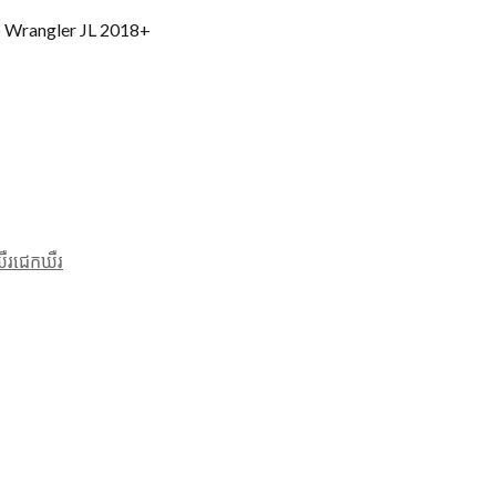
ep Wrangler JL 2018+
ឺរជេកឃឺរ