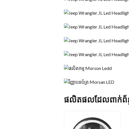
ផលិតផលដែលពាក់ព័ន្