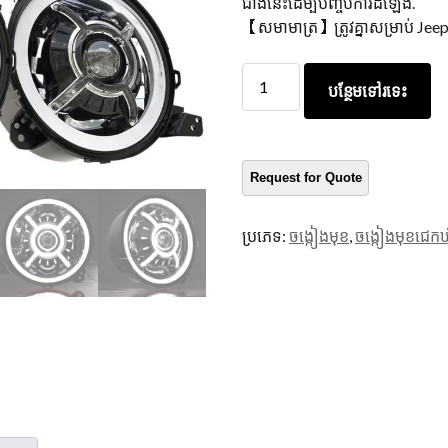
ជាងនេះដើម្បីបញ្ចប់ការដំឡើង.
【សមាមាត្រ】ត្រូវគ្នាសម្រាប់ Je
ភ្នំម័រ
បន្ថែមទៅរទេះ
ស៊ុន
បាន
នាំ
មុខ
គេ
9
ប្រភេទ:
ចង្កៀងមុខ
,
ចង្កៀងមុខជេកឃ
អ៊ីញ
សម្រាប់
Jeep
JL
2018+
កីឡា
/
Rubicon
/