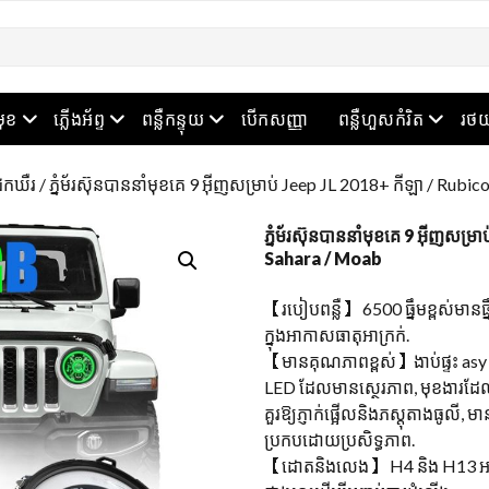
ម៉ឺនុយបើក
ម៉ឺនុយបើក
ម៉ឺនុយបើក
ម៉ឺនុយបើ
មុខ
ភ្លើងអ័ព្ទ
ពន្លឺកន្ទុយ
បើកសញ្ញា
ពន្លឺហួសកំរិត
រថយ
េកឃឺរ
/ ភ្នំម័រស៊ុនបាននាំមុខគេ 9 អ៊ីញសម្រាប់ Jeep JL 2018+ កីឡា / Rubi
ភ្នំម័រស៊ុនបាននាំមុខគេ 9 អ៊ីញសម
Sahara / Moab
【របៀបពន្លឺ】 6500 ធ្នឹមខ្ពស់មានធ្
ក្នុងអាកាសធាតុអាក្រក់.
【មានគុណភាពខ្ពស់】ងាប់ផ្ទះ asy 
LED ដែលមានស្ថេរភាព, មុខងារដែលភ
គួរឱ្យភ្ញាក់ផ្អើលនិងភស្តុតាងធូលី, 
ប្រកបដោយប្រសិទ្ធភាព.
【ដោតនិងលេង】 H4 និង H13 អាដាប់