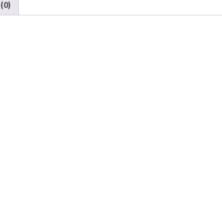
 (0)
Sahara
/
Moab
បរិ
មាន