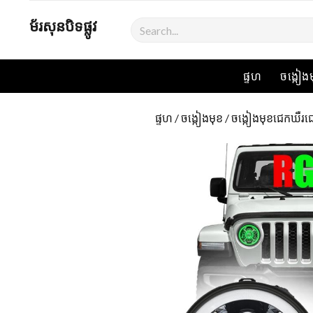
ម័រសុនបិទផ្លូវ
ការឆេកឆេ
ផ្ទហ
ចង្កៀង
ផ្ទហ
/
ចង្កៀងមុខ
/
ចង្កៀងមុខជេកឃឺរជ