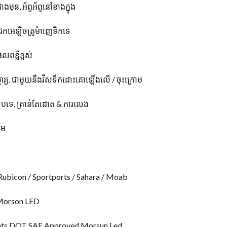
មុន, អ័ព្ទអ័ព្ទនៅខាងក្នុង
ែកអេឡិចត្រូម៉ាញេទិកទេ
ពន្លឺខ្ពស់
្ចារ្យ. ជាមួយនឹងវីសទឹកដោះគោឡើងលើ / ចុះក្រោម
កៀបទេ, គ្រាន់តែដោត & ការលេង
ោម
Rubicon / Sportports / Sahara / Moab