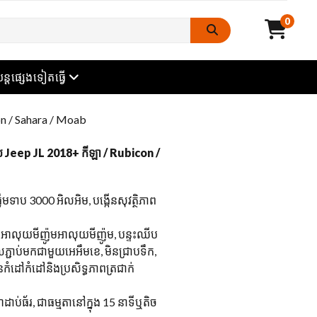
0
ក
ម៉ឺនុយបើក
ន្តផ្សេងទៀតធ្វើ
con / Sahara / Moab
្រាប់ Jeep JL 2018+ កីឡា / Rubicon /
នឹមទាប 3000 អិលអិម, បង្កើនសុវត្ថិភាព
អាលុយមីញ៉ូមអាលុយមីញ៉ូម, បន្ទះឈីប
្ជាប់មកជាមួយអេអឹមខេ, មិនជ្រាបទឹក,
មានកំដៅកំដៅនិងប្រសិទ្ធភាពត្រជាក់
ធ័រ, ជាធម្មតានៅក្នុង 15 នាទីឬតិច