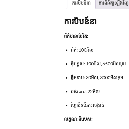
ការបិបន៍នា
ការពិនិត្យឡើងវិញ
ការបិបន៍នា
ព័ត៌មានលំអិត:
វ៉ាត់: 100អិល
ធ្នឹមខ្ពស់: 100អិល, 6500អិលអុម
ធ្នឹមទាប: 30អិល, 3000អិលអុម
បរង ard: 22អិល
វិហ្ញាប័នប័រត: សង្កាត់
លក្ខណៈពិសេស: