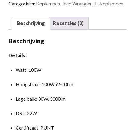
Categorieën:
Koplampen
,
Jeep Wrangler JL -koplampen
Jeep
JL
2018+
Beschrijving
Recensies (0)
Sport/Rubicon/Sahara/Moab
hoeveelheid
Beschrijving
Details:
Watt: 100W
Hoogstraal: 100W, 6500Lm
Lage balk: 30W, 3000lm
DRL: 22W
Certificaat: PUNT