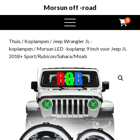
Morsun off -road
0
Open
het
menu
Thuis
/
Koplampen
/
Jeep Wrangler JL -
koplampen
/ Morsun LED -koplamp 9 Inch voor Jeep JL
2018+ Sport/Rubicon/Sahara/Moab