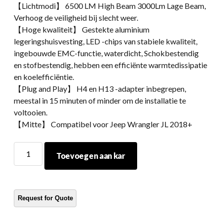
【Lichtmodi】 6500 LM High Beam 3000Lm Lage Beam,
Verhoog de veiligheid bij slecht weer.
【Hoge kwaliteit】 Gestekte aluminium
legeringshuisvesting, LED -chips van stabiele kwaliteit,
ingebouwde EMC-functie, waterdicht, Schokbestendig
en stofbestendig, hebben een efficiënte warmtedissipatie
en koelefficiëntie.
【Plug and Play】 H4 en H13 -adapter inbegrepen,
meestal in 15 minuten of minder om de installatie te
voltooien.
【Mitte】 Compatibel voor Jeep Wrangler JL 2018+
Morsun
Toevoegen aan kar
LED
-
koplamp
9
Inch
voor