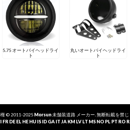
5.75 オートバイヘッドライ
丸いオートバイヘッドライ
ト
ト
 © 2011-2025
Morsun
未舗装道路
メーカー
. 無断転載を禁じ
I
FR
DE
EL
HE
HU
IS
ID
GA
IT
JA
KM
LV
LT
MS
NO
PL
PT
RO
R