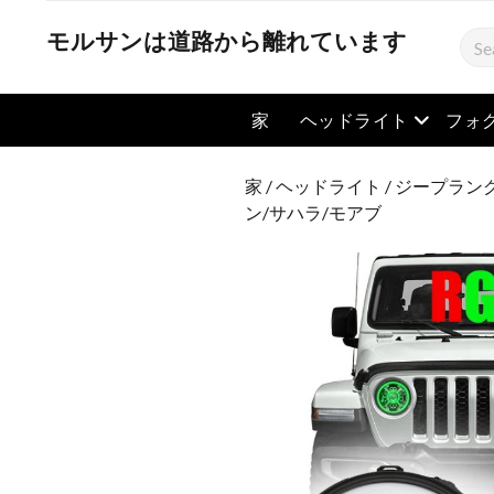
モルサンは道路から離れています
検
索
メニュー
家
ヘッドライト
フォ
家
/
ヘッドライト
/
ジープラング
ン/サハラ/モアブ