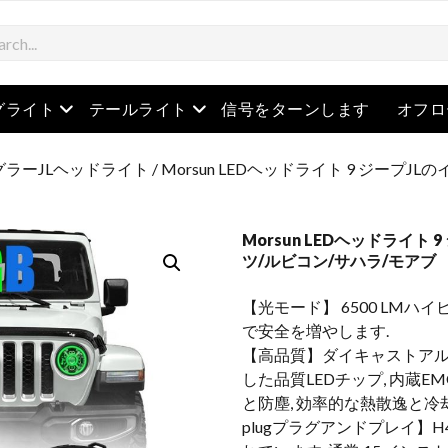
を開きます
メニューを開きます
メニューを開きます
グライト
テールライト
信号をターンします
オフロ
ラーJLヘッドライト
/ Morsun LEDヘッドライト 9 ジープJL
Morsun LEDヘッドライト 9
ツ/ルビコン/サハラ/モアブ
【光モード】 6500 LMハイ
で安全を増やします.
【高品質】ダイキャストアル
した品質LEDチップ, 内蔵EM
と防塵, 効率的な熱散逸と冷
plugプラグアンドプレイ】