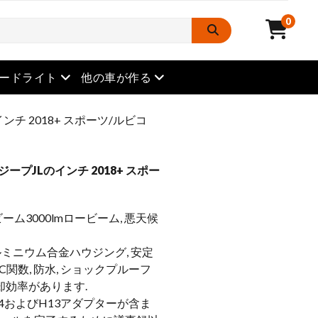
0
メニューを開きます
メニューを開きます
ードライト
他の車が作る
のインチ 2018+ スポーツ/ルビコ
 ジープJLのインチ 2018+ スポー
ビーム3000lmロービーム, 悪天候
ミニウム合金ハウジング, 安定
C関数, 防水, ショックプルーフ
却効率があります.
H4およびH13アダプターが含ま