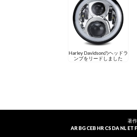
Harley Davidsonのヘッドラ
ンプをリードしました
著作権
AR
BG
CEB
HR
CS
DA
NL
ET
F