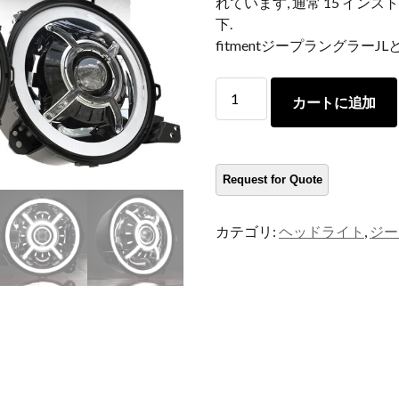
れています, 通常 15 イ
下.
fitmentジープラングラーJL
Morsun
カートに追加
LED
ヘ
ッ
ド
ラ
イ
カテゴリ:
ヘッドライト
,
ジー
ト
9
ジ
ー
プ
JL
の
イ