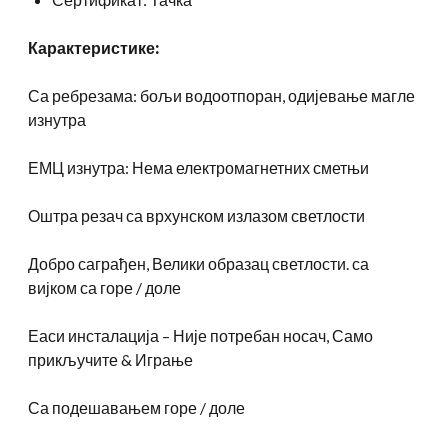
Карактеристике:
Са ребрезама: бољи водоотпоран, одијевање магле
изнутра
ЕМЦ изнутра: Нема електромагнетних сметњи
Оштра резач са врхунском излазом светлости
Добро саграђен, Велики образац светлости. са
вијком са горе / доле
Еаси инсталација – Није потребан носач, Само
прикључите & Играње
Са подешавањем горе / доле