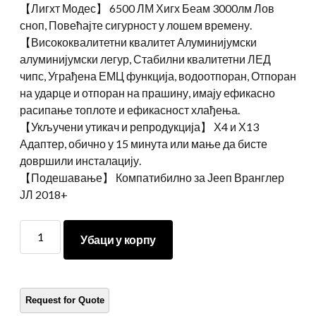
【Лигхт Модес】 6500 ЛМ Хигх Беам 3000лм Лов
сноп, Повећајте сигурност у лошем времену.
【Висококвалитетни квалитет Алуминијумски
алуминијумски легур, Стабилни квалитетни ЛЕД
чипс, Уграђена ЕМЦ функција, водоотпоран, Отпоран
на ударце и отпоран на прашину, имају ефикасно
расипање топлоте и ефикасност хлађења.
【Укључени утикач и репродукција】 Х4 и Х13
Адаптер, обично у 15 минута или мање да бисте
довршили инсталацију.
【Подешавање】 Компатибилно за Јееп Вранглер
ЈЛ 2018+
Морсун
Убаци у корпу
ЛЕД
фарова
9
Инч
за