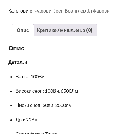
џип
Категорије:
Фарови
,
Јееп Вранглер Јл Фарови
Јл
2018+
Спорт
Опис
Критике / мишљења (0)
/
Рубикон
Опис
/
Сахара
Детаљи:
/
Моаб
Ватта: 100Ви
количина
Високи сноп: 100Ви, 6500Лм
Ниски сноп: 30ви, 3000лм
Дрл: 22Ви
Сертификат: Тачка