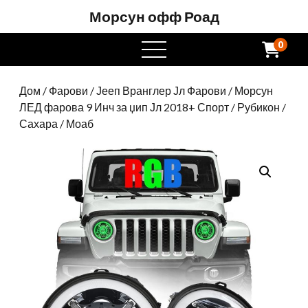
Морсун офф Роад
0
отворен
мени
Дом
/
Фарови
/
Јееп Вранглер Јл Фарови
/ Морсун
ЛЕД фарова 9 Инч за џип Јл 2018+ Спорт / Рубикон /
Сахара / Моаб