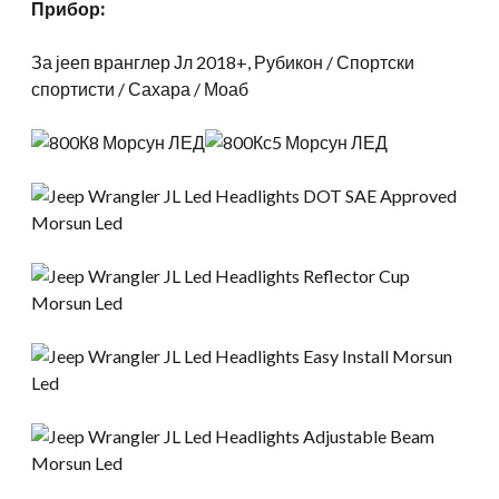
Прибор:
За јееп вранглер Јл 2018+, Рубикон / Спортски
спортисти / Сахара / Моаб