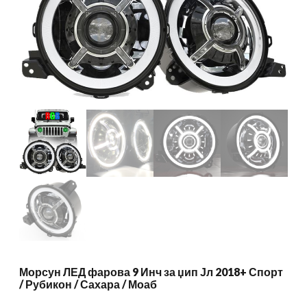
Морсун ЛЕД фарова 9 Инч за џип Јл 2018+ Спорт
/ Рубикон / Сахара / Моаб