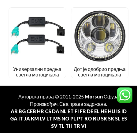
Универзални предња
Дот је одобрио предња
светла мотоцикала
светла мотоцикала
Ауторска права © 2011-2025
Morsun
Офуза
Произвођач
. Сва права задржана.
AR
BG
CEB
HR
CS
DA
NL
ET
FI
FR
DE
EL
HE
HU
IS
ID
GA
IT
JA
KM
LV
LT
MS
NO
PL
PT
RO
RU
SR
SK
SL
ES
SV
TL
TH
TR
VI