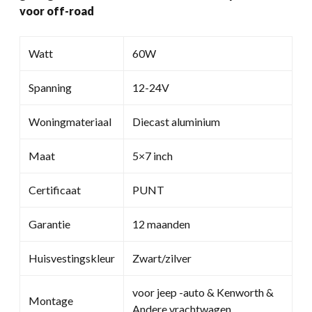
voor off-road
off-
road
hoeveelheid
Watt
60W
Spanning
12-24V
Woningmateriaal
Diecast aluminium
Maat
5×7 inch
Certificaat
PUNT
Garantie
12 maanden
Huisvestingskleur
Zwart/zilver
voor jeep -auto & Kenworth &
Montage
Andere vrachtwagen