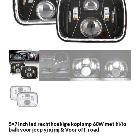
5×7 Inch led rechthoekige koplamp 60W met hi/lo
balk voor jeep yj xj mj & Voor off-road