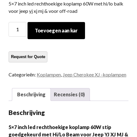
5×7 inch led rechthoekige koplamp 60W met hi/lo balk
voor jeep yj xj mj & voor off-road
5X7
Toevoegen aan kar
inch
LED
Rechthoekige
koplamp
60W
met
Categorieën:
Koplampen
,
Jeep Cherokee XJ -koplampen
HI/Lo
Beam
voor
Beschrijving
Recensies (0)
Jeep
YJ
Beschrijving
XJ
MJ
5×7 inch led rechthoekige koplamp 60W stip
&
goedgekeurd met Hi/Lo Beam voor Jeep YJ XJ MJ &
Voor