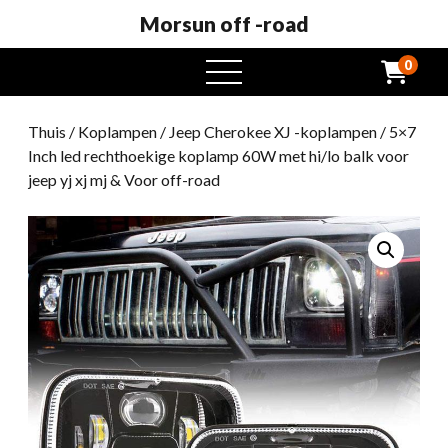
Morsun off -road
0
Open
het
menu
Thuis
/
Koplampen
/
Jeep Cherokee XJ -koplampen
/ 5×7
Inch led rechthoekige koplamp 60W met hi/lo balk voor
jeep yj xj mj & Voor off-road