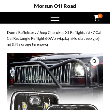
Morsun Off Road
0
Otwarte
menu
Dom
/
Reflektory
/
Jeep Cherokee XJ Reflights
/ 5×7 Cal
Cal Rectangle Reflight 60W z wiązką hi/lo dla Jeep yj xj
mj & Na drogę terenową