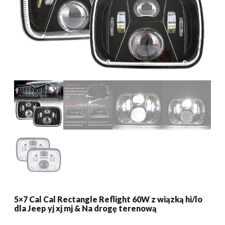
5×7 Cal Cal Rectangle Reflight 60W z wiązką hi/lo
dla Jeep yj xj mj & Na drogę terenową