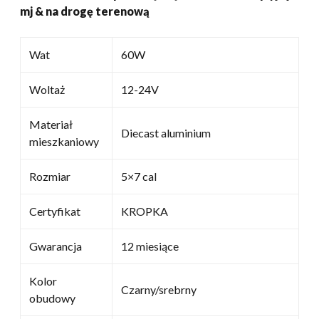
mj & na drogę terenową
drogę
terenową
ilość
Wat
60W
Woltaż
12-24V
Materiał
Diecast aluminium
mieszkaniowy
Rozmiar
5×7 cal
Certyfikat
KROPKA
Gwarancja
12 miesiące
Kolor
Czarny/srebrny
obudowy