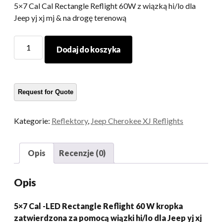
5×7 Cal Cal Rectangle Reflight 60W z wiązką hi/lo dla
Jeep yj xj mj & na drogę terenową
5X7
Dodaj do koszyka
-
calowy
prostokąt
LED
60W
z
Kategorie:
Reflektory
,
Jeep Cherokee XJ Reflights
wiązką
hi/lo
dla
Opis
Recenzje (0)
Jeep
yj
Opis
xj
mj
5×7 Cal -LED Rectangle Reflight 60 W kropka
&
zatwierdzona za pomocą wiązki hi/lo dla Jeep yj xj
Na