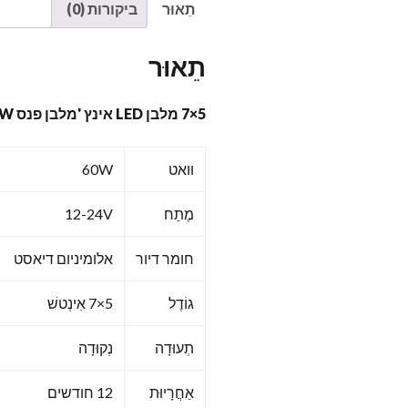
תֵאוּר
ביקורות (0)
תֵאוּר
5×7 מלבן LED אינץ 'מלבן פנס 60W נקודה מאושרת עם קרן HI/LO לג'יפ YJ XJ MJ & לכביש מחוץ לכביש
וואט
60W
מֶתַח
12-24V
חומר דיור
אלומיניום דיאסט
גוֹדֶל
5×7 אִינְטשׁ
תְעוּדָה
נְקוּדָה
אַחֲרָיוּת
12 חודשים