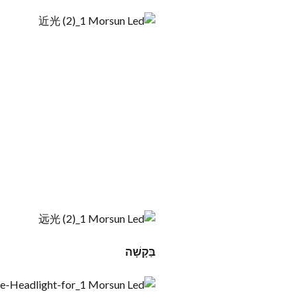
בַּקָשָׁה