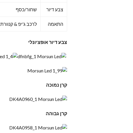
צבע דיור
שחור/כסף
התאמה
לרכב ג'יפ & קנוורת
צבע דיור אופציונלי
קרן נמוכה
קרן גבוהה