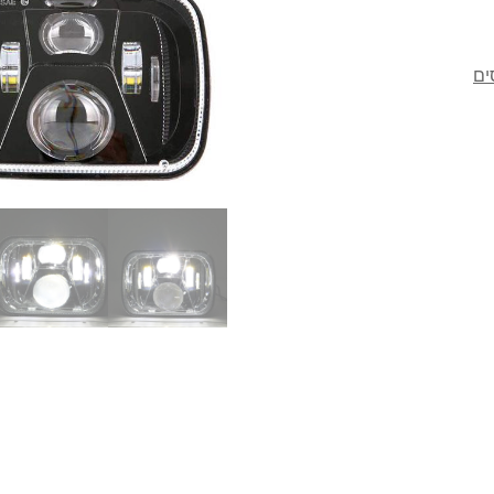
אינץ
&
לכביש
מחוץ
לכביש
כַּמוּת