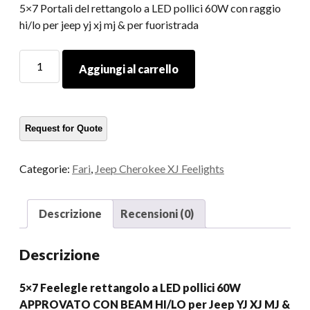
5×7 Portali del rettangolo a LED pollici 60W con raggio
hi/lo per jeep yj xj mj & per fuoristrada
5Fittura
Aggiungi al carrello
del
rettangolo
di
rettangolo
LED
x7
Categorie:
Fari
,
Jeep Cherokee XJ Feelights
pollici
60W
con
Descrizione
Recensioni (0)
raggio
hi/lo
Descrizione
per
jeep
5×7 Feelegle rettangolo a LED pollici 60W
yj
APPROVATO CON BEAM HI/LO per Jeep YJ XJ MJ &
xj