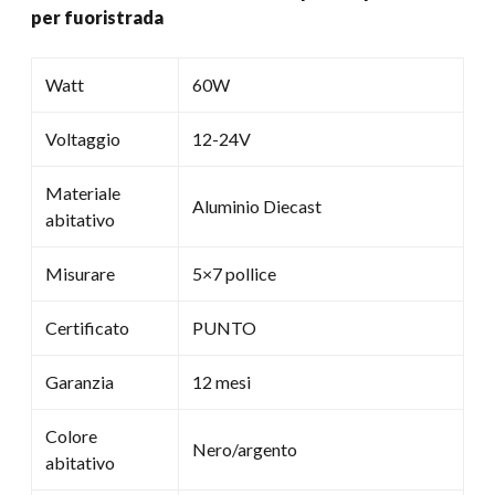
per fuoristrada
mj
&
Per
Watt
60W
fuoristrada
quantità
Voltaggio
12-24V
Materiale
Aluminio Diecast
abitativo
Misurare
5×7 pollice
Certificato
PUNTO
Garanzia
12 mesi
Colore
Nero/argento
abitativo