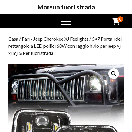
Morsun fuori strada
0
Menu
aperto
Casa
/
Fari
/
Jeep Cherokee XJ Feelights
/ 5×7 Portali del
rettangolo a LED pollici 60W con raggio hi/lo per jeep yj
xj mj & Per fuoristrada