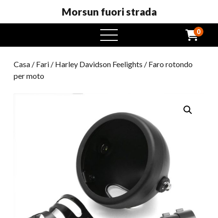
Morsun fuori strada
0
Menu
aperto
Casa
/
Fari
/
Harley Davidson Feelights
/ Faro rotondo
per moto