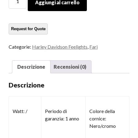
Aggiungi al carrello
rotondo
per
moto
quantità
Categorie:
Harley Davidson Feelights
,
Fari
Descrizione
Recensioni (0)
Descrizione
Watt: /
Periodo di
Colore della
garanzia: 1 anno
cornice:
Nero/cromo