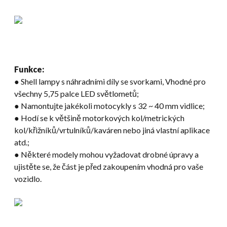
Funkce:
● Shell lampy s náhradními díly se svorkami, Vhodné pro
všechny 5,75 palce LED světlometů;
● Namontujte jakékoli motocykly s 32 ~ 40 mm vidlice;
● Hodí se k většině motorkových kol/metrických
kol/křižníků/vrtulníků/kaváren nebo jiná vlastní aplikace
atd.;
● Některé modely mohou vyžadovat drobné úpravy a
ujistěte se, že část je před zakoupením vhodná pro vaše
vozidlo.