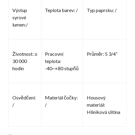
Výstup
Teplota barev: /
Typ paprsku: /
syrové
lumen:/
Životnost: ≥
Pracovní
Průměr: 5 3/4“
30 000
teplota:
hodin
-40~+80 stupňů
Osvědčení:
Materiál čočky:
Housový
/
/
materiál:
Hliníková slitina