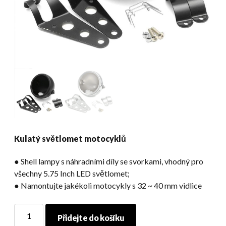
Kulatý světlomet motocyklů
● Shell lampy s náhradními díly se svorkami, vhodný pro
všechny 5.75 Inch LED světlomet;
● Namontujte jakékoli motocykly s 32 ~ 40 mm vidlice
Kulatý
Přidejte do košíku
světlomet