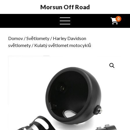
Morsun Off Road
0
Otevřená
nabídka
Domov
/
Světlomety
/
Harley Davidson
světlomety
/ Kulatý světlomet motocyklů