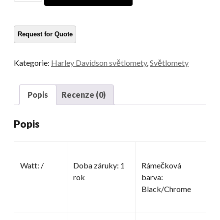
motocyklů
množství
Kategorie:
Harley Davidson světlomety
,
Světlomety
Popis
Recenze (0)
Popis
Watt: /
Doba záruky: 1
Rámečková
rok
barva:
Black/Chrome