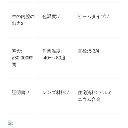
生の内腔の
色温度: /
ビームタイプ: /
出力:/
寿命:
作業温度:
直径: 5 3/4」
≥30,000時
-40〜+80度
間
証明書: /
レンズ材料: /
住宅資料: アルミ
ニウム合金