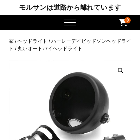
モルサンは道路から離れています
0
メ
ニ
ュ
家
/
ヘッドライト
/
ハーレーデイビッドソンヘッドライ
ー
ト
/ 丸いオートバイヘッドライト
を
開
き
ま
す