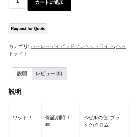
カートに追加
い
オ
ー
ト
バ
イ
カテゴリ:
ハーレーデイビッドソンヘッドライト
,
ヘッ
ヘ
ドライト
ッ
ド
ラ
説明
レビュー (0)
イ
ト
説明
量
ワット: /
保証期間: 1
ベゼルの色: ブラ
年
ック/クロム