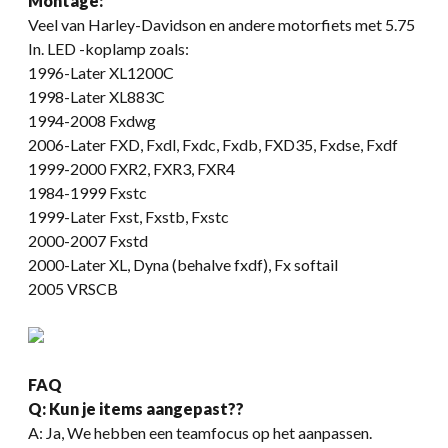
Montage:
Veel van Harley-Davidson en andere motorfiets met 5.75
In. LED -koplamp zoals:
1996-Later XL1200C
1998-Later XL883C
1994-2008 Fxdwg
2006-Later FXD, Fxdl, Fxdc, Fxdb, FXD35, Fxdse, Fxdf
1999-2000 FXR2, FXR3, FXR4
1984-1999 Fxstc
1999-Later Fxst, Fxstb, Fxstc
2000-2007 Fxstd
2000-Later XL, Dyna (behalve fxdf), Fx softail
2005 VRSCB
FAQ
Q: Kun je items aangepast??
A: Ja, We hebben een teamfocus op het aanpassen.