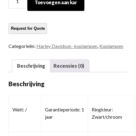
Toevoegen aan kar
motorfiets
koplamp
hoeveelheid
Categorieën:
Harley Davidson -koplampen
,
Koplampen
Beschrijving
Recensies (0)
Beschrijving
Watt: /
Garantieperiode: 1
Ringkleur:
jaar
Zwart/chroom