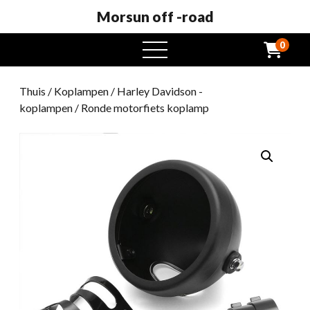
Morsun off -road
0
Open
het
menu
Thuis
/
Koplampen
/
Harley Davidson -
koplampen
/ Ronde motorfiets koplamp