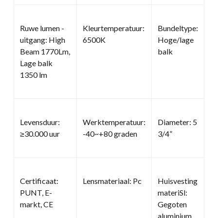
Ruwe lumen -
Kleurtemperatuur:
Bundeltype:
uitgang: High
6500K
Hoge/lage
Beam 1770Lm,
balk
Lage balk
1350 lm
Levensduur:
Werktemperatuur:
Diameter: 5
≥30.000 uur
-40~+80 graden
3/4”
Certificaat:
Lensmateriaal: Pc
Huisvesting
PUNT, E-
materiSl:
markt, CE
Gegoten
aluminium