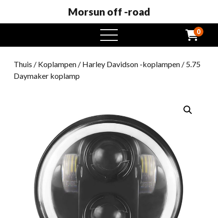
Morsun off -road
0
Open
het
menu
Thuis
/
Koplampen
/
Harley Davidson -koplampen
/ 5.75
Daymaker koplamp