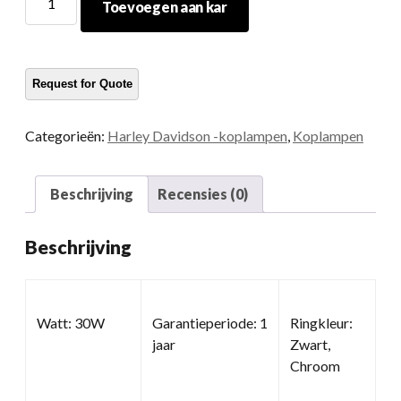
Toevoegen aan kar
Daymaker
koplamp
hoeveelheid
Categorieën:
Harley Davidson -koplampen
,
Koplampen
Beschrijving
Recensies (0)
Beschrijving
Watt: 30W
Garantieperiode: 1
Ringkleur:
jaar
Zwart,
Chroom