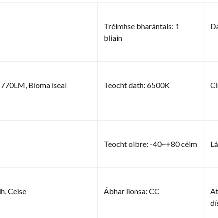
Tréimhse bharántais: 1
Da
bliain
1770LM, Bíoma íseal
Teocht dath: 6500K
Ci
Teocht oibre: -40~+80 céim
Lá
h, Ceise
Ábhar lionsa: CC
At
dí