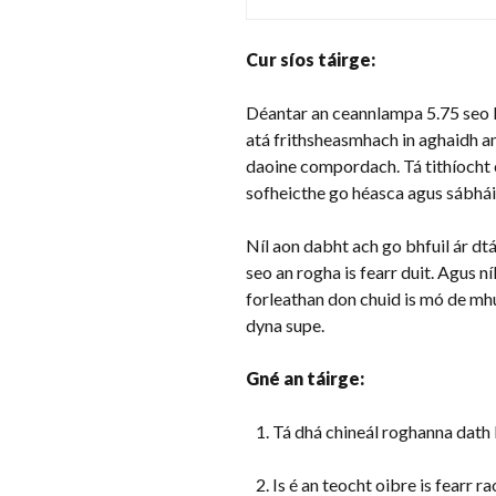
Cur síos táirge:
Déantar an ceannlampa 5.75 seo 
atá frithsheasmhach in aghaidh an
daoine compordach. Tá tithíocht c
sofheicthe go héasca agus sábháilte
Níl aon dabht ach go bhfuil ár dtá
seo an rogha is fearr duit. Agus ní
forleathan don chuid is mó de mh
dyna supe.
Gné an táirge:
Tá dhá chineál roghanna dath be
Is é an teocht oibre is fearr 