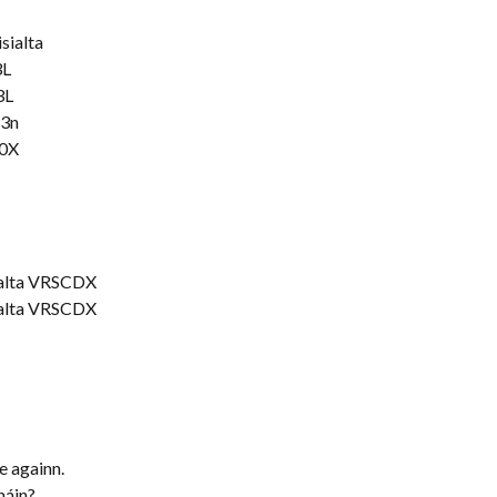
sialta
3L
3L
83n
00X
ialta VRSCDX
ialta VRSCDX
e againn.
háin?