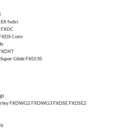
I
Efi fxdci
m FXDC
 FXDS Conv
dx
r FXDXT
 Super Glide FXDI35
I
gi
ta Harley FXDWG2 FXDWG3 FXDSE FXDSE2
sb