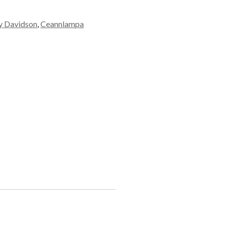
y Davidson
,
Ceannlampa