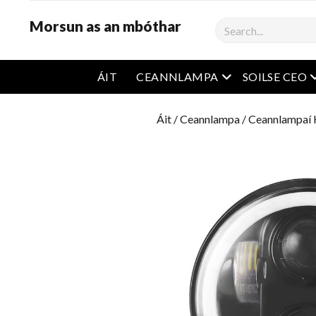
Morsun as an mbóthar
Cíor
roghchlár oscailt
r
ÁIT
CEANNLAMPA
SOILSE CEO
Áit
/
Ceannlampa
/
Ceannlampaí 