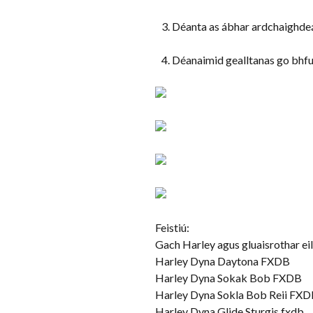
Déanta as ábhar ardchaighdeái
Déanaimid gealltanas go bhfuil 
Feistiú:
Gach Harley agus gluaisrothar eil
Harley Dyna Daytona FXDB
Harley Dyna Sokak Bob FXDB
Harley Dyna Sokla Bob Reii FXD
Harley Dyna Glide Sturgis fxdb