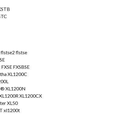
FXSTB
XSTC
flstse2 flstse
SE
t FXSE FXSBSE
ptha XL1200C
200L
er ® XL1200N
r XL1200R XL1200CX
tter XL50
 T xl1200t