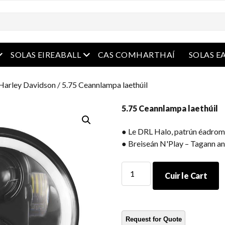
e
oghchlár oscailte
roghchlár oscailte
SOLAS EIREABALL
CAS COMHARTHAÍ
SOLAS E
Harley Davidson
/ 5.75 Ceannlampa laethúil
5.75 Ceannlampa laethúil
● Le DRL Halo, patrún éadrom 
● Breiseán N'Play – Tagann an
5.75
Cuir le Cart
Ceannlampa
laethúil
cainníocht