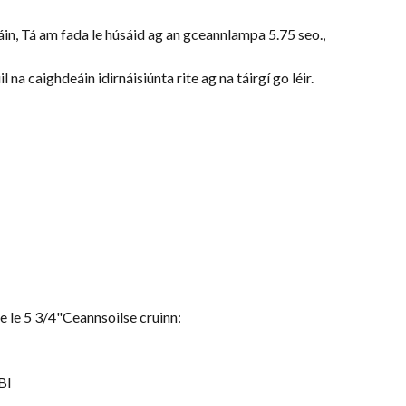
n, Tá am fada le húsáid ag an gceannlampa 5.75 seo.,
na caighdeáin idirnáisiúnta rite ag na táirgí go léir.
e le 5 3/4"Ceannsoilse cruinn:
BI