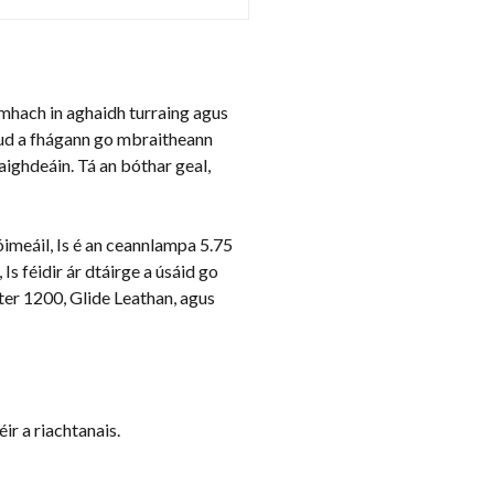
mhach in aghaidh turraing agus
 rud a fhágann go mbraitheann
aighdeáin. Tá an bóthar geal,
óimeáil, Is é an ceannlampa 5.75
Is féidir ár dtáirge a úsáid go
ter 1200, Glide Leathan, agus
ir a riachtanais.