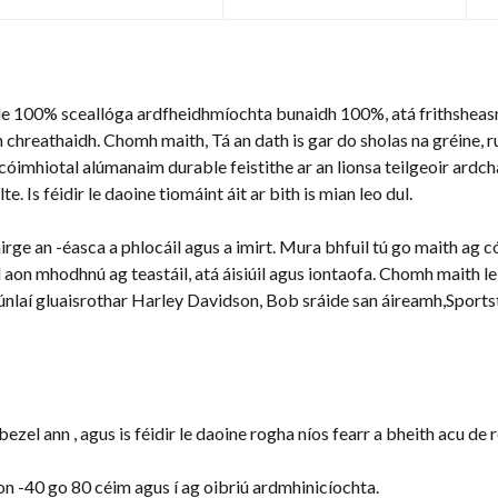
le 100% sceallóga ardfheidhmíochta bunaidh 100%, atá frithsheas
 chreathaidh. Chomh maith, Tá an dath is gar do sholas na gréine,
óimhiotal alúmanaim durable feistithe ar an lionsa teilgeoir ardch
. Is féidir le daoine tiomáint áit ar bith is mian leo dul.
irge an -éasca a phlocáil agus a imirt. Mura bhfuil tú go maith ag c
l aon mhodhnú ag teastáil, atá áisiúil agus iontaofa. Chomh maith le, 
únlaí gluaisrothar Harley Davidson, Bob sráide san áireamh,Sports
zel ann , agus is féidir le daoine rogha níos fearr a bheith acu de ré
raon -40 go 80 céim agus í ag oibriú ardmhinicíochta.