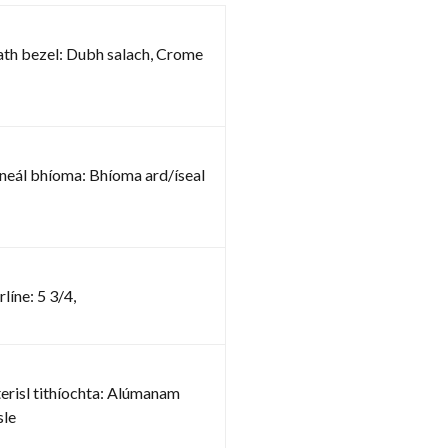
th bezel: Dubh salach, Crome
neál bhíoma: Bhíoma ard/íseal
rlíne: 5 3/4,
erisl tithíochta: Alúmanam
sle