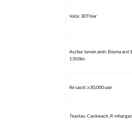
Vata: 30Thiar
Aschur lumen amh: Bíoma ard 
1350lm
Ré saoil: ≥30,000 uair
Teastas: Caoineach, R-mhargad