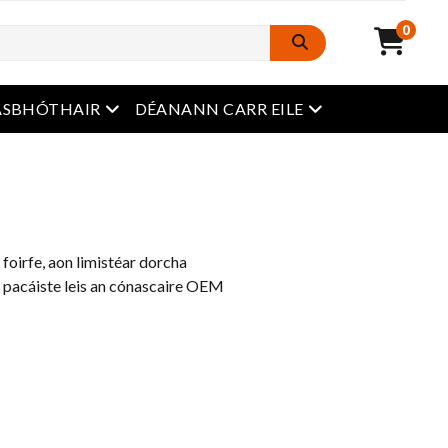
0
roghchlár oscailte
roghchlár oscailt
ASBHÓTHAIR
DÉANANN CARR EILE
foirfe, aon limistéar dorcha
 pacáiste leis an cónascaire OEM