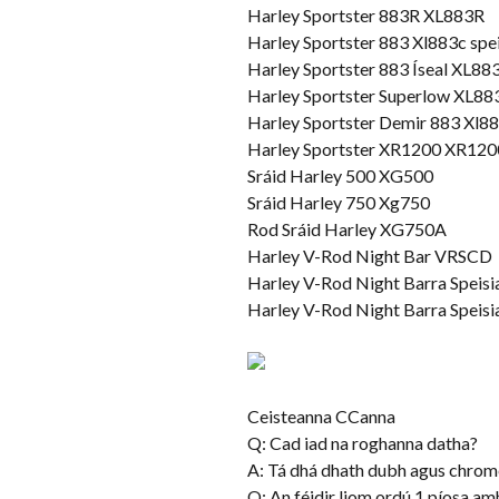
Harley Sportster 883R XL883R
Harley Sportster 883 Xl883c spei
Harley Sportster 883 Íseal XL88
Harley Sportster Superlow XL88
Harley Sportster Demir 883 Xl8
Harley Sportster XR1200 XR12
Sráid Harley 500 XG500
Sráid Harley 750 Xg750
Rod Sráid Harley XG750A
Harley V-Rod Night Bar VRSCD
Harley V-Rod Night Barra Speis
Harley V-Rod Night Barra Speis
Ceisteanna CCanna
Q: Cad iad na roghanna datha?
A: Tá dhá dhath dubh agus chrom
Q: An féidir liom ordú 1 píosa am