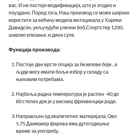
вас. И не постоји модификација, што је згодно и
поуздано. Поред тога, Наш производ се може широко
користити за већину модела мотоцикала у Харлеи
Давидсон, укључујући улични боб,Спортстер 1200,
широко клизање, и дина супе.
Функција производа:
Постоје две врсте опција за безелове боје , а
људи могу имати бољи избор у складу са
њиховим потребама.
Најбоља радна температура је распон -40 до
80 степен док је у високој фреквенцији ради.
Направљен од квалитетног материјала, Ово
5.75 Даимакер фарова има дугогодишње
време за употребу,