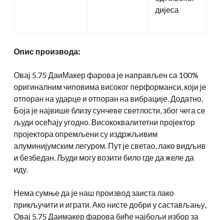
дијеса
Опис производа:
Овај 5.75 ДаиМакер фарова је направљен са 100%
оригиналним чиповима високог перформанси, који је
отпоран на ударце и отпоран на вибрације. Додатно,
Боја је највише близу сунчеве светлости, због чега се
људи осећају угодно. Висококвалитетни пројектор
пројектора опремљени су издржљивим
алуминијумским легуром. Пут је светао, лако видљив
и безбедан. Људи могу возити било где да желе да
иду.
Нема сумње да је наш производ заиста лако
прикључити и играти. Ако нисте добри у састављању,
Овај 5.75 Даимакер фарова биће најбољи избор за