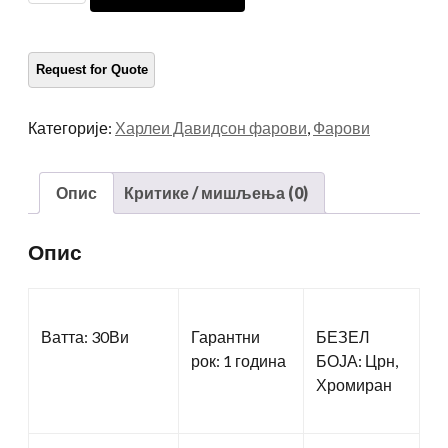
Фарове
количина
Категорије:
Харлеи Давидсон фарови
,
Фарови
Опис
Критике / мишљења (0)
Опис
Ватта: 30Ви
Гарантни
БЕЗЕЛ
рок: 1 година
БОЈА: Црн,
Хромиран