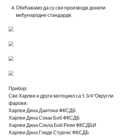
Обећавамо да су сви производи донели
међународне стандарде.
Прибор:
Све Харлеи и други мотоцикл са 5 3/4"Округли
фарови:
Харлеи Дина Даитона ФКСДБ
Харлеи Дина Сокак Боб ФКСДБ
Харлеи Дина Сокла Боб Реии ФКСДБИ
Харлеи Дина Глиде Стургис ФКСДБ