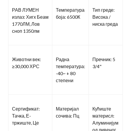
РАВ ЛУМЕН
Температура
Тип греде:
излаз: Хигх Беам
боја: 6500К
Висока /
1770ЛМ, Лов
ниска греда
сноп 1350лм
Животни век:
Радна
Пречник: 5
≥30,000 ХРС
температура:
3/4"
-40~ + 80
степени
Сертификат:
Материјал
Кућиште
Тачка, Е-
сочива: Пц
материсл:
тржиште, Це
Алуминијум
од ливеног