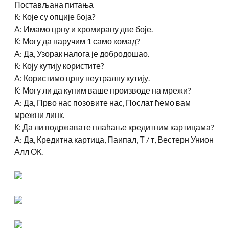
Постављана питања
К: Које су опције боја?
А: Имамо црну и хромирану две боје.
К: Могу да наручим 1 само комад?
А: Да, Узорак налога је добродошао.
К: Коју кутију користите?
А: Користимо црну неутралну кутију.
К: Могу ли да купим ваше производе на мрежи?
А: Да, Прво нас позовите нас, Послат ћемо вам
мрежни линк.
К: Да ли подржавате плаћање кредитним картицама?
А: Да, Кредитна картица, Паипал, Т / т, Вестерн Унион
Алл ОК.