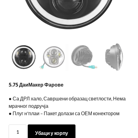
5.75 ДаиМакер Фарове
● Са ДРЛ хало, Савршени образац светлости, Нема
мрачног подручја
● Плуг н'плаи – Пакет долази са ОЕМ конектором
5.75
Убаци у корпу
ДаиМакер