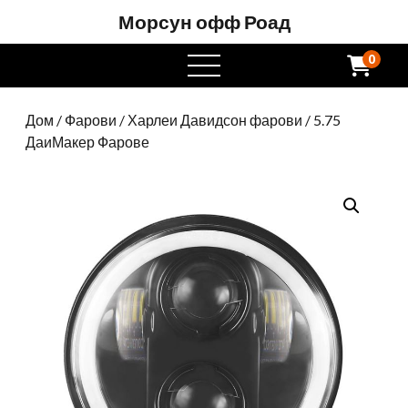
Морсун офф Роад
0
отворен
мени
Дом
/
Фарови
/
Харлеи Давидсон фарови
/ 5.75
ДаиМакер Фарове