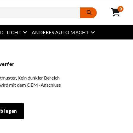
0
Öffnen Sie das Menü
Öffnen Sie das M
D -LICHT
ANDERES AUTO MACHT
werfer
htmuster, Kein dunkler Bereich
 wird mit dem OEM -Anschluss
rb legen