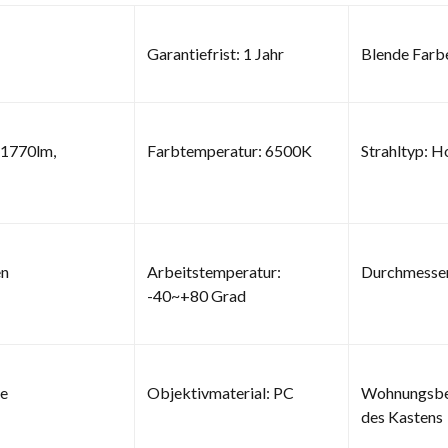
Garantiefrist: 1 Jahr
Blende Farb
 1770lm,
Farbtemperatur: 6500K
Strahltyp: H
en
Arbeitstemperatur:
Durchmesser
-40~+80 Grad
Ce
Objektivmaterial: PC
Wohnungsbet
des Kastens