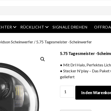
as Menü
Öffnen Sie das Menü
Öffnen Sie das Menü
CHTER
RÜCKLICHT
SIGNALE DREHEN
OFFROA
vidson Scheinwerfer
/ 5.75 Tagesmeister -Scheinwerfer
5.75 Tagesmeister -Schein
● Mit Drl Halo, Perfektes Lic
● Stecker N'play – Das Paket
geliefert
5.75
In den Warenko
Tagesmeister
-
Scheinwerfer