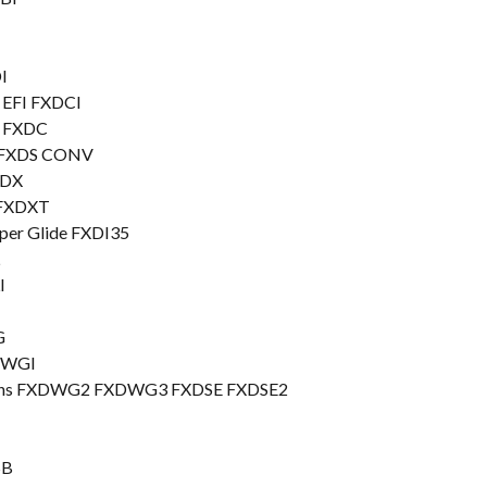
I
 EFI FXDCI
m FXDC
io FXDS CONV
XDX
r FXDXT
uper Glide FXDI35
I
G
XDWGI
tions FXDWG2 FXDWG3 FXDSE FXDSE2
SB