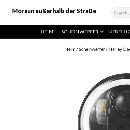
Morsun außerhalb der Straße
Suchen
Öffnen Sie d
HEIM
SCHEINWERFER
NEBELLI
Heim
/
Scheinwerfer
/
Harley Da