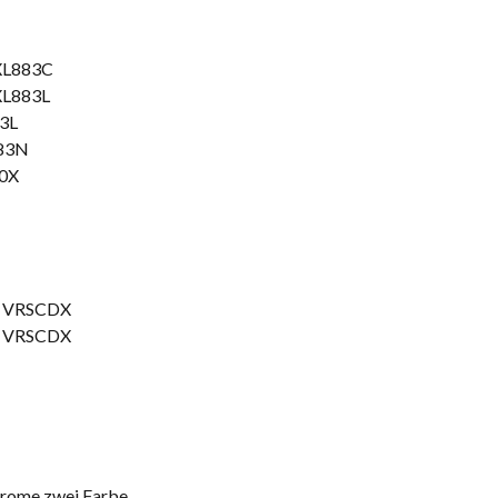
 XL883C
 XL883L
83L
883N
00X
m VRSCDX
m VRSCDX
hrome zwei Farbe.