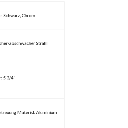
e: Schwarz, Chrom
oher/abschwacher Strahl
: 5 3/4”
reuung Materisl: Aluminium