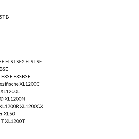
FXSTB
TSE FLSTSE2 FLSTSE
SBSE
t FXSE FXSBSE
ezifische XL1200C
r XL1200L
er® XL1200N
r XL1200R XL1200CX
er XL50
0 T XL1200T