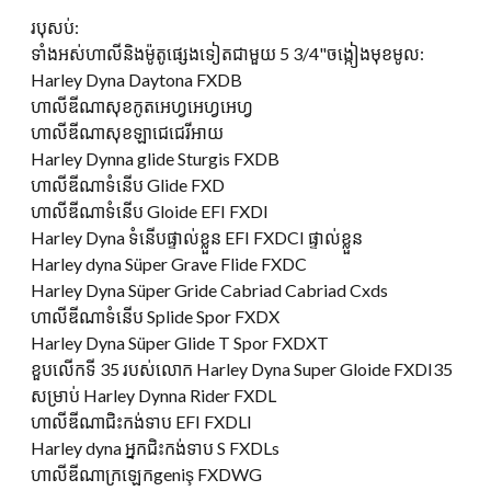
របុសប់:
ទាំងអស់ហាលីនិងម៉ូតូផ្សេងទៀតជាមួយ 5 3/4"ចង្កៀងមុខមូល:
Harley Dyna Daytona FXDB
ហាលីឌីណាសុខកូតអេហ្វអេហ្វអេហ្វ
ហាលីឌីណាសុខឡាជេជេរីអាយ
Harley Dynna glide Sturgis FXDB
ហាលីឌីណាទំនើប Glide FXD
ហាលីឌីណាទំនើប Gloide EFI FXDI
Harley Dyna ទំនើបផ្ទាល់ខ្លួន EFI FXDCI ផ្ទាល់ខ្លួន
Harley dyna Süper Grave Flide FXDC
Harley Dyna Süper Gride Cabriad Cabriad Cxds
ហាលីឌីណាទំនើប Splide Spor FXDX
Harley Dyna Süper Glide T Spor FXDXT
ខួបលើកទី 35 របស់លោក Harley Dyna Super Gloide FXDI35
សម្រាប់ Harley Dynna Rider FXDL
ហាលីឌីណាជិះកង់ទាប EFI FXDLI
Harley dyna អ្នកជិះកង់ទាប S FXDLs
ហាលីឌីណាក្រឡេកgeniş FXDWG