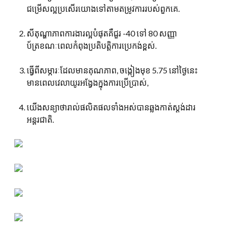
ជម្រើសល្អប្រសើរយោងទៅតាមតម្រូវការរបស់ពួកគេ.
សីតុណ្ហាភាពការងារល្អបំផុតគឺជួរ -40 ទៅ 80 សញ្ញា
ប័ត្រខណៈពេលកំពុងប្រតិបត្ដិការប្រេកង់ខ្ពស់.
ធ្វើពីសម្ភារៈដែលមានគុណភាព, ចង្កៀងមុខ 5.75 នៅថ្ងៃនេះ
មានពេលវេលាយូរអង្វែងក្នុងការប្រើប្រាស់,
យើងសន្យាថារាល់ផលិតផលទាំងអស់បានឆ្លងកាត់ស្តង់ដារ
អន្តរជាតិ.