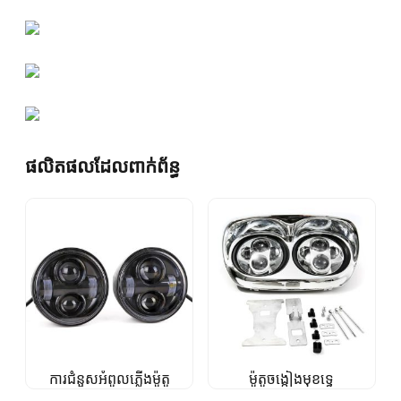
ផលិតផលដែលពាក់ព័ន្ធ
ការជំនួសអំពូលភ្លើងម៉ូតូ
ម៉ូតូចង្កៀងមុខទ្វេ