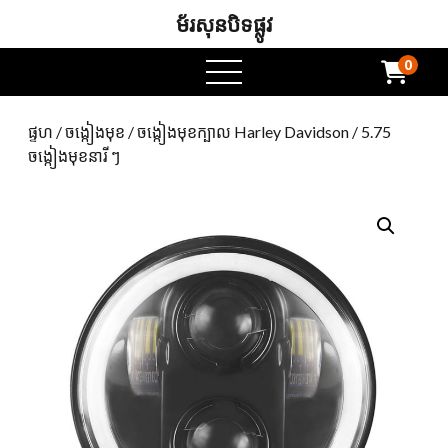
ម័រសុនបិទផ្លូវ
0
ម៉ឺនុយបើក
ផ្ទហ
/
ចង្កៀងមុខ
/
ចង្កៀងមុខក្បាល Harley Davidson
/ 5.75
ចង្កៀងមុខនារី ៗ