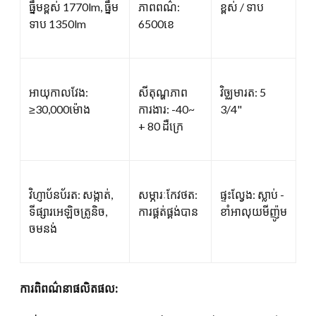
ធ្នឹមខ្ពស់ 1770lm, ធ្នឹម
ភាពពណ៌:
ខ្ពស់ / ទាប
ទាប 1350lm
6500ខេ
អាយុកាលវែង:
សីតុណ្ហភាព
វិច្ឈមារត: 5
≥30,000ម៉ោង
ការងារ: -40~
3/4"
+ 80 ដឺក្រេ
វិហ្ញាប័នប័រត: សង្កាត់,
សម្ភារៈកែវថត:
ផ្ទះល្វែង: ស្លាប់ -
ទីផ្សារអេឡិចត្រូនិច,
ការផ្គត់ផ្គង់បាន
ខាំអាលុយមីញ៉ូម
ចមនង់
ការពិពណ៌នាផលិតផល: