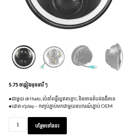
5.75 ចង្កៀងមុខនារី ៗ
●ជាមួយ drl halo, លំនាំពន្លឺល្អឥតខ្ចោះ, មិនមានតំបន់ងងឹតទេ
●ដោត n'play – កញ្ចប់ភ្ជាប់មកជាមួយឧបករណ៍ភ្ជាប់ OEM
5.75
បន្ថែមទៅរទេះ
ចង្កៀង
មុខ