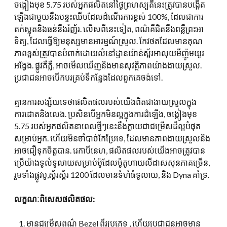
ចង្កៀងមុខ 5.75 របស់អ្នកផលិតនៅថ្ងៃព្រហស្បតិ៍នេះត្រូវបានបង្កើត
ឡើងជាមួយនឹងបន្ទះឈីបដែលដំណើរការខ្ពស់ 100%, ដែលជាការ
តក់ស្លុតនិងធន់នឹងរំញ័រ. លើសពីនេះទៀត, ពណ៌គឺជិតនឹងពន្លឺព្រះអា
ទិត្យ, ដែលធ្វើឱ្យមនុស្សមានអារម្មណ៍ស្រួល. កែវថតដែលមានគុណ
ភាពខ្ពស់ត្រូវបានបំពាក់ដោយលំនៅដ្ឋានយ៉ាន់ស្ព័រអាលុយមីញ៉ូមយូរ
អង្វែង. ផ្លូវគឺភ្លឺ, អាចមើលឃើញនិងមានសុវត្ថិភាពយ៉ាងងាយស្រួល.
ប្រជាជនអាចបើកបរគ្រប់ទីកន្លែងដែលពួកគេចង់ទៅ.
គ្មានការសង្ស័យទេថាផលិតផលរបស់យើងពិតជាងាយស្រួលក្នុង
ការដោតនិងលេង. ប្រសិនបើអ្នកមិនល្អក្នុងការដំឡើង, ចង្កៀងមុខ
5.75 របស់អ្នកផលិតនាពេលថ្មីៗនេះនឹងក្លាយជាជម្រើសដ៏ល្អបំផុត
សម្រាប់អ្នក. ហើយមិនចាំបាច់កែប្រែទេ, ដែលមានភាពងាយស្រួលនិង
អាចជឿទុកចិត្តបាន. រេកាបីនេហ, ផលិតផលរបស់យើងអាចត្រូវបាន
ប្រើយ៉ាងទូលំទូលាយសម្រាប់ម៉ូដែលម៉ូតូហាយលីដាសសុនភាគច្រើន,
រួមទាំងផ្លូវបូ,ស្ព័រស្ព័រ 1200 ដែលមានទំហំធំទូលាយ, និង Dyna គាំទ្រ.
លក្ខណៈពិសេសផលិតផល:
មានជម្រើសពណ៌ Bezel ពីរប្រភេទ , ហើយប្រជាជនអាចមាន