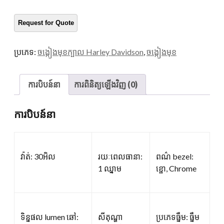
នារី
ៗ
បរិ
មាន
ប្រភេទ:
ចង្កៀងមុខក្បាល Harley Davidson
,
ចង្កៀងមុខ
ការបិបន៍នា
ការពិនិត្យឡើងវិញ (0)
ការបិបន៍នា
វ៉ាត់: 30អិល
រយៈពេលធានា:
ពណ៌ bezel:
1 ឈ្នាម
ខ្ផោ, Chrome
ទិន្នផល lumen ឆៅ:
សីតុណ្ហា
ប្រភេទធ្នឹម: ធ្នឹម