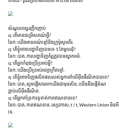
ហាលីវី - រ៉ូដិនគ្រហឹមពិសេស vrscdx ពិសេស
សំណួរគេសួរញឹកញាប់
q: តើមានជម្រើសពណ៌អ្វី?
នៃក: យើងមានពណ៌ខ្មៅនិងក្រូម៉ូសូមពីរ.
q: តើខ្ញុំអាចបញ្ជាទិញបានទេ 1 តែមួយដុំ?
នៃក: បាត, ការបញ្ជាទិញគំរូត្រូវបានស្វាគមន៍.
q: តើអ្នកកំពុងប្រើប្រអប់អ្វី?
នៃក: យើងប្រើប្រអប់អព្យាក្រឹតខ្មៅ.
q: តើខ្ញុំអាចទិញផលិតផលរបស់អ្នកនៅលើអ៊ីនធឺណិតបានទេ?
នៃក: បាត, សូមផ្ញើសារមកយើងជាមុនសិន, យើងនឹងផ្ញើតំណ
ភ្ជាប់លើអ៊ីនធឺណិត.
q: តើអ្នកគាំទ្រការទូទាត់កាតឥណទានទេ?
នៃក: បាត, កាតឥណទាន, ស្យេវកាស, t / t, Western Union មិនអី
ទេ.