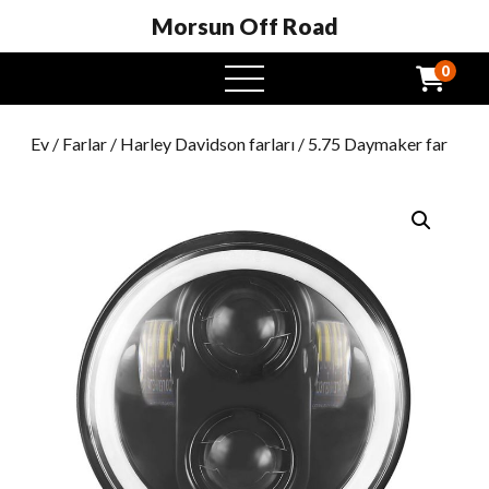
Morsun Off Road
0
Açık
Menü
Ev
/
Farlar
/
Harley Davidson farları
/ 5.75 Daymaker far