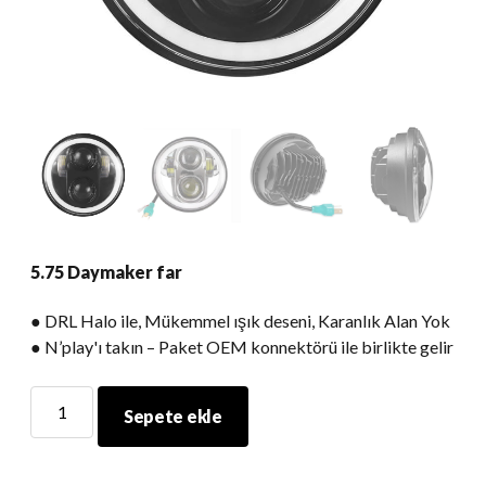
5.75 Daymaker far
● DRL Halo ile, Mükemmel ışık deseni, Karanlık Alan Yok
● N’play'ı takın – Paket OEM konnektörü ile birlikte gelir
5.75
Sepete ekle
Daymaker
far
miktar