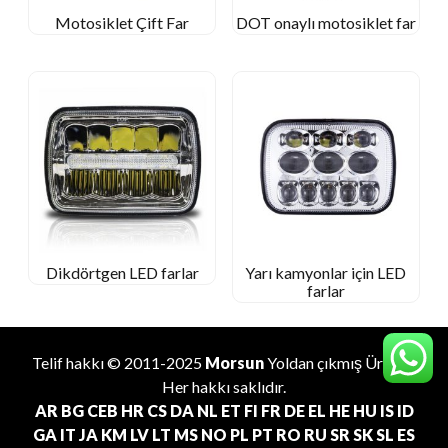
Motosiklet Çift Far
DOT onaylı motosiklet far
Dikdörtgen LED farlar
Yarı kamyonlar için LED
farlar
Telif hakkı © 2011-2025
Morsun
Yoldan çıkmış
Üretici
.
Her hakkı saklıdır.
AR
BG
CEB
HR
CS
DA
NL
ET
FI
FR
DE
EL
HE
HU
IS
ID
GA
IT
JA
KM
LV
LT
MS
NO
PL
PT
RO
RU
SR
SK
SL
ES