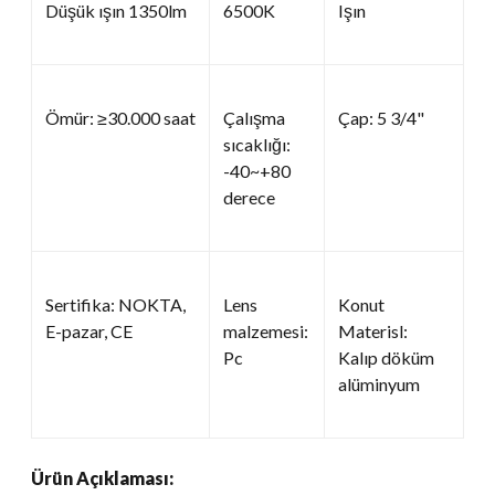
Düşük ışın 1350lm
6500K
Işın
Ömür: ≥30.000 saat
Çalışma
Çap: 5 3/4"
sıcaklığı:
-40~+80
derece
Sertifika: NOKTA,
Lens
Konut
E-pazar, CE
malzemesi:
Materisl:
Pc
Kalıp döküm
alüminyum
Ürün Açıklaması: