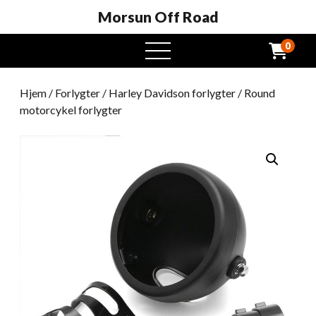
Morsun Off Road
0
Åben
menu
Hjem
/
Forlygter
/
Harley Davidson forlygter
/ Round
motorcykel forlygter