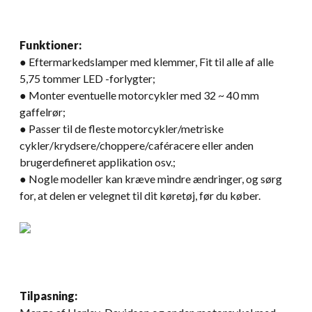
Funktioner:
● Eftermarkedslamper med klemmer, Fit til alle af alle
5,75 tommer LED -forlygter;
● Monter eventuelle motorcykler med 32 ~ 40 mm
gaffelrør;
● Passer til de fleste motorcykler/metriske
cykler/krydsere/choppere/caféracere eller anden
brugerdefineret applikation osv.;
● Nogle modeller kan kræve mindre ændringer, og sørg
for, at delen er velegnet til dit køretøj, før du køber.
Tilpasning: