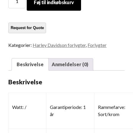
Føj til indkøbskurv
motorcykel
forlygter
mængde
Kategorier:
Harley Davidson forlygter
,
Forlygter
Beskrivelse
Anmeldelser (0)
Beskrivelse
Watt: /
Garantiperiode: 1
Rammefarve:
år
Sort/krom