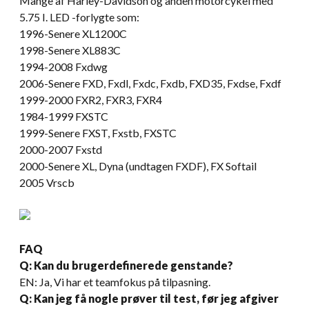
Mange af Harley-Davidson og anden motorcykel med
5.75 I. LED -forlygte som:
1996-Senere XL1200C
1998-Senere XL883C
1994-2008 Fxdwg
2006-Senere FXD, Fxdl, Fxdc, Fxdb, FXD35, Fxdse, Fxdf
1999-2000 FXR2, FXR3, FXR4
1984-1999 FXSTC
1999-Senere FXST, Fxstb, FXSTC
2000-2007 Fxstd
2000-Senere XL, Dyna (undtagen FXDF), FX Softail
2005 Vrscb
FAQ
Q: Kan du brugerdefinerede genstande?
EN: Ja, Vi har et teamfokus på tilpasning.
Q: Kan jeg få nogle prøver til test, før jeg afgiver