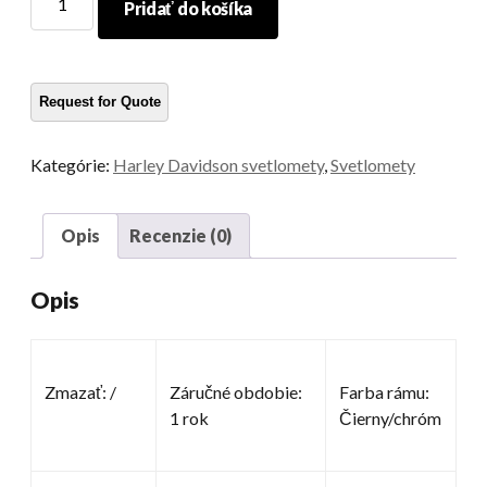
Pridať do košíka
motocykel
svetlomet
množstvo
Kategórie:
Harley Davidson svetlomety
,
Svetlomety
Opis
Recenzie (0)
Opis
Zmazať: /
Záručné obdobie:
Farba rámu:
1 rok
Čierny/chróm