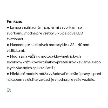
Funkcie:
● Lampa s náhradnými papiermi s svorkami so
svorkami, vhodné pre všetky 5,75 palcové LED
svetlomet;
● Namontujte akékoľvek motocykle s 32 ~ 40 mm
vidličkami.;
● Hodí sa na väčšinu motocyklov/metrických
bicyklov/krížnikov/vrtuľníkov/pretekárov kaviarne alebo
iných vlastných aplikácií atď.;
● Niektoré modely môžu vyžadovať menšie úpravy a pred
nákupom sa uistite, že časť je vhodná pre vaše vozidlo.