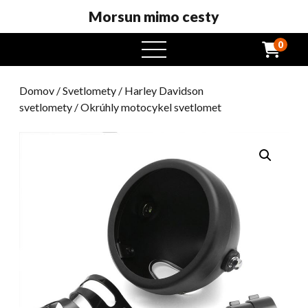
Morsun mimo cesty
0
otvorený
menu
Domov
/
Svetlomety
/
Harley Davidson
svetlomety
/ Okrúhly motocykel svetlomet