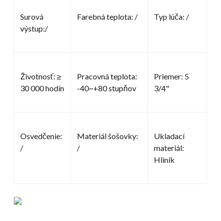
Surová
Farebná teplota: /
Typ lúča: /
výstup:/
Životnosť: ≥
Pracovná teplota:
Priemer: 5
30 000 hodín
-40~+80 stupňov
3/4"
Osvedčenie:
Materiál šošovky:
Ukladací
/
/
materiál:
Hliník