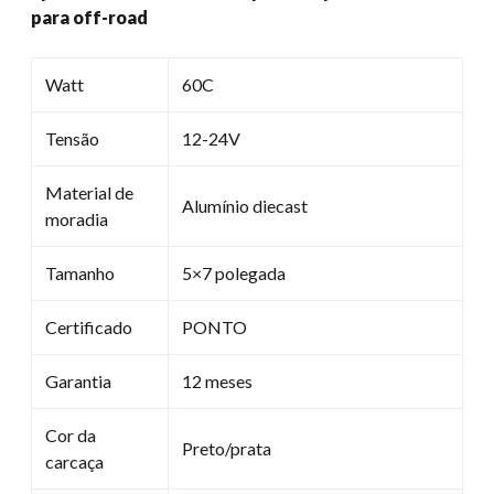
para off-road
Para
off-
road
Watt
60C
quantidade
Tensão
12-24V
Material de
Alumínio diecast
moradia
Tamanho
5×7 polegada
Certificado
PONTO
Garantia
12 meses
Cor da
Preto/prata
carcaça