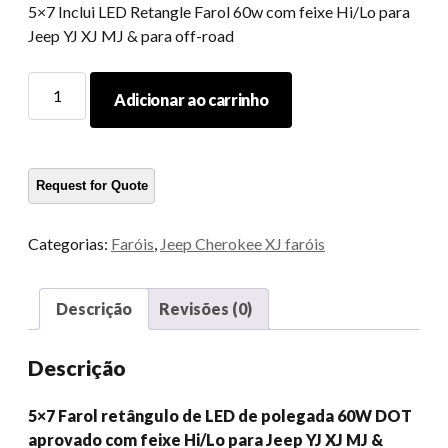
5×7 Inclui LED Retangle Farol 60w com feixe Hi/Lo para
Jeep YJ XJ MJ & para off-road
5x7
Adicionar ao carrinho
polegada
LED
Retângulo
de
farol
60w
Categorias:
Faróis
,
Jeep Cherokee XJ faróis
com
feixe
HI/LO
Descrição
Revisões (0)
para
Jeep
Descrição
YJ
XJ
5×7 Farol retângulo de LED de polegada 60W DOT
MJ
aprovado com feixe Hi/Lo para Jeep YJ XJ MJ &
&