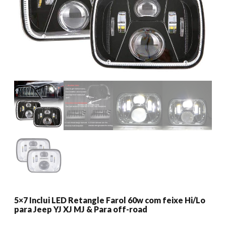
5×7 Inclui LED Retangle Farol 60w com feixe Hi/Lo
para Jeep YJ XJ MJ & Para off-road