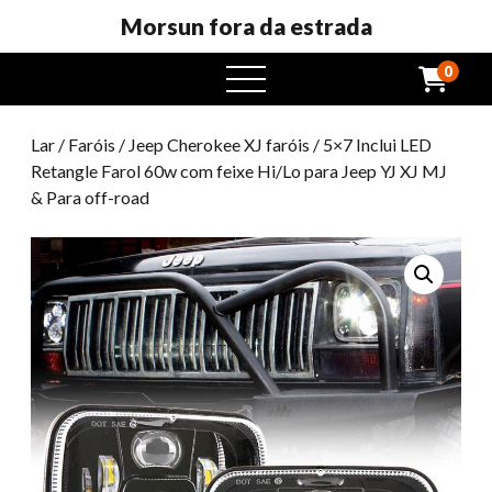
Morsun fora da estrada
0
Abrir
menu
Lar
/
Faróis
/
Jeep Cherokee XJ faróis
/ 5×7 Inclui LED
Retangle Farol 60w com feixe Hi/Lo para Jeep YJ XJ MJ
& Para off-road