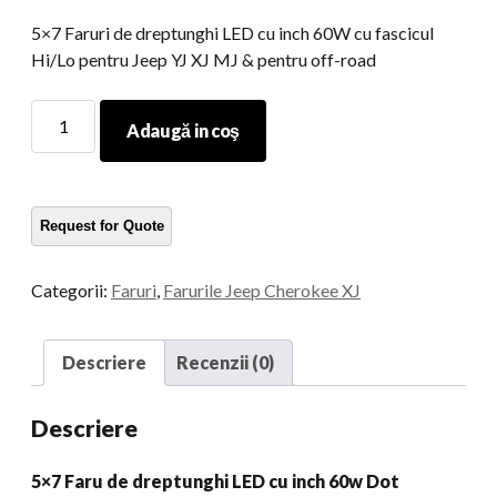
5×7 Faruri de dreptunghi LED cu inch 60W cu fascicul
Hi/Lo pentru Jeep YJ XJ MJ & pentru off-road
5Far
Adaugă in coş
de
dreptunghi
LED
x7
inch
60W
Categorii:
Faruri
,
Farurile Jeep Cherokee XJ
cu
fascicul
HI/LO
Descriere
Recenzii (0)
pentru
Jeep
Descriere
YJ
XJ
5×7 Faru de dreptunghi LED cu inch 60w Dot
MJ