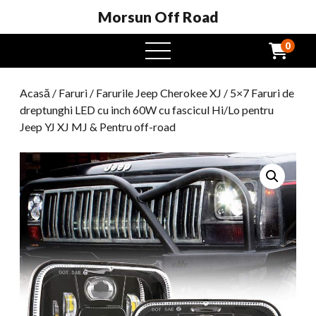
Morsun Off Road
0
Meniu
Deschide
Acasă
/
Faruri
/
Farurile Jeep Cherokee XJ
/ 5×7 Faruri de
dreptunghi LED cu inch 60W cu fascicul Hi/Lo pentru
Jeep YJ XJ MJ & Pentru off-road