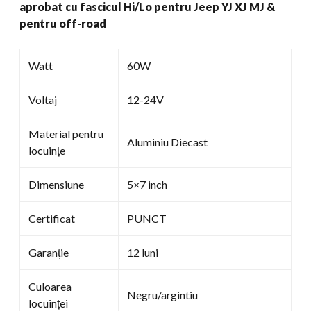
aprobat cu fascicul Hi/Lo pentru Jeep YJ XJ MJ &
&
pentru off-road
Pentru
off-
road
Watt
60W
cantitate
Voltaj
12-24V
Material pentru
Aluminiu Diecast
locuințe
Dimensiune
5×7 inch
Certificat
PUNCT
Garanție
12 luni
Culoarea
Negru/argintiu
locuinței