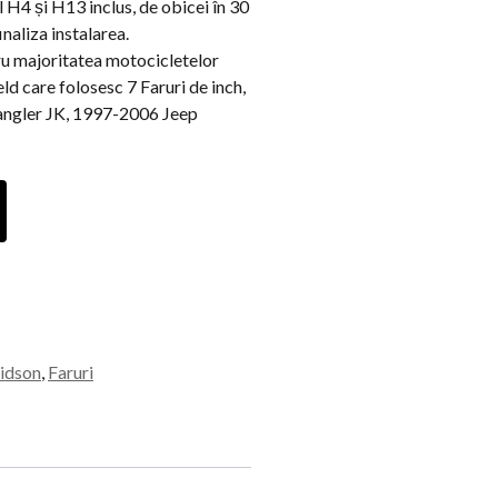
 H4 și H13 inclus, de obicei în 30
inaliza instalarea.
 majoritatea motocicletelor
ld care folosesc 7 Faruri de inch,
angler JK, 1997-2006 Jeep
vidson
,
Faruri