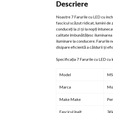
Descriere
Noastre 7 Farurile cu LED cu inch
fascicul scăzut ridicat, lumini de
conduceți la zi și la nopți întunec
calitate îmbunătățesc iluminarea 
iluminare la conducere. Farurile n
disipare eficientă a căldurii și ef
Specificația 7 Farurile cu LED cu
Model
MS
Marca
Mo
Make Make
Pen
Fascicul înalt
36