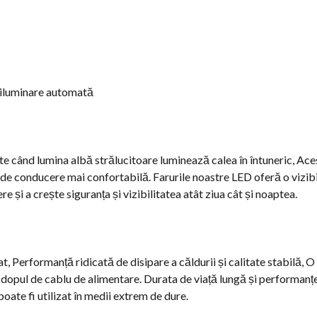
 iluminare automată
e când lumina albă strălucitoare luminează calea în întuneric, Aces
 de conducere mai confortabilă. Farurile noastre LED oferă o vizib
 și a crește siguranța și vizibilitatea atât ziua cât și noaptea.
at, Performanță ridicată de disipare a căldurii și calitate stabilă
 dopul de cablu de alimentare. Durata de viață lungă și performanțe
ate fi utilizat în medii extrem de dure.