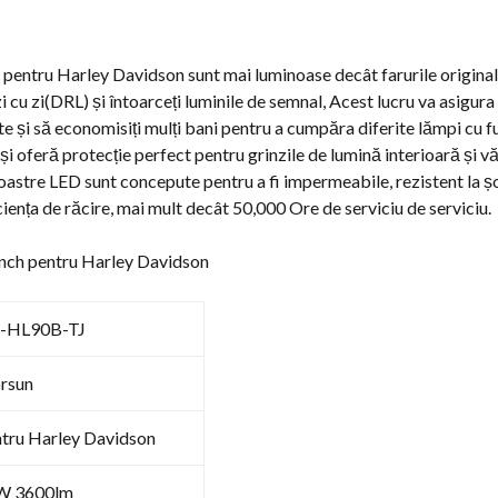
 pentru Harley Davidson sunt mai luminoase decât farurile original
 zi cu zi(DRL) și întoarceți luminile de semnal, Acest lucru va asigu
ate și să economisiți mulți bani pentru a cumpăra diferite lămpi cu fu
și oferă protecție perfect pentru grinzile de lumină interioară și v
oastre LED sunt concepute pentru a fi impermeabile, rezistent la șocu
iciența de răcire, mai mult decât 50,000 Ore de serviciu de serviciu.
 inch pentru Harley Davidson
-HL90B-TJ
rsun
tru Harley Davidson
W 3600lm