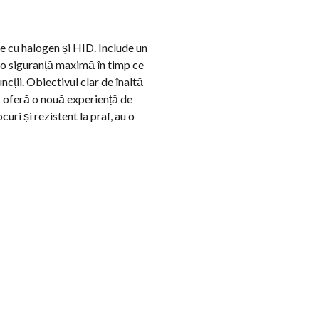
e cu halogen și HID. Include un
ra o siguranță maximă în timp ce
ncții. Obiectivul clar de înaltă
ă oferă o nouă experiență de
ri și rezistent la praf, au o