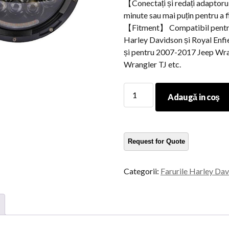
【Conectați și redați adaptorul
minute sau mai puțin pentru a f
【Fitment】 Compatibil pentru
Harley Davidson și Royal Enfie
și pentru 2007-2017 Jeep Wr
Wrangler TJ etc.
7
Adaugă in coş
Faru
de
motocicletă
cu
LED
cantitate
Categorii:
Farurile Harley Da