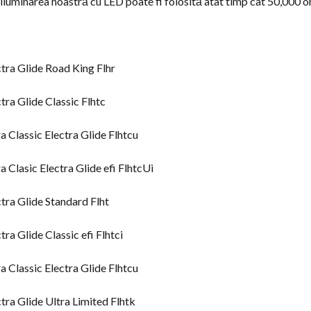
i iluminarea noastră cu LED poate fi folosită atât timp cât 50,000 o
ra Glide Road King Flhr
ra Glide Classic Flhtc
 Classic Electra Glide Flhtcu
Clasic Electra Glide efi FlhtcUi
ra Glide Standard Flht
a Glide Classic efi Flhtci
 Classic Electra Glide Flhtcu
ra Glide Ultra Limited Flhtk