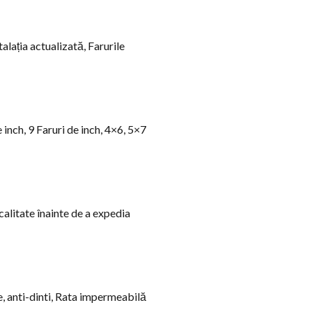
talația actualizată, Farurile
 inch, 9 Faruri de inch, 4×6, 5×7
alitate înainte de a expedia
e, anti-dinti, Rata impermeabilă