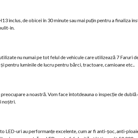
H13 inclus, de obicei în 30 minute sau mai puțin pentru a finaliza ins
ulit-in.
tilizate nu numai pe tot felul de vehicule care utilizează 7 Faruri de
t și pentru luminile de lucru pentru bărci, tractoare, camioane etc..
e preocupare a noastră. Vom face întotdeauna o inspecție de dublă c
i noștri.
to LED-uri au performanțe excelente, cum ar fi anti-șoc, anti-ploai