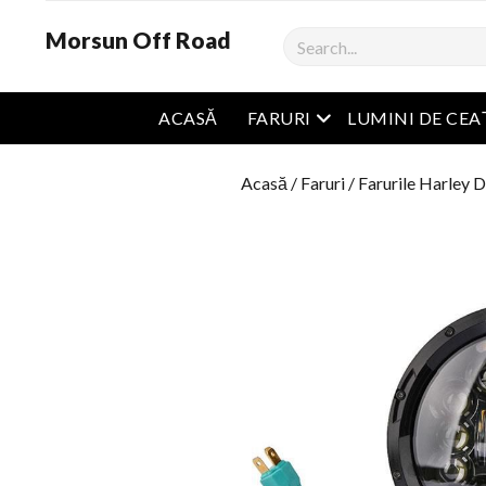
Morsun Off Road
Căutare
Meniu Deschide
ACASĂ
FARURI
LUMINI DE CEA
Acasă
/
Faruri
/
Farurile Harley 