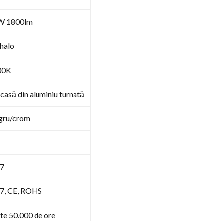
W 1800lm
halo
00K
casă din aluminiu turnată
gru/crom
67
7, CE, ROHS
te 50.000 de ore