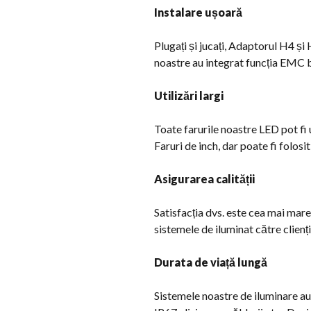
Instalare ușoară
Plugați și jucați, Adaptorul H4 și 
noastre au integrat funcția EMC b
Utilizări largi
Toate farurile noastre LED pot fi u
Faruri de inch, dar poate fi folosi
Asigurarea calității
Satisfacția dvs. este cea mai mar
sistemele de iluminat către clienți
Durata de viață lungă
Sistemele noastre de iluminare au