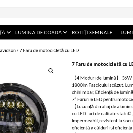
Meniu Deschide
Meniu Deschide
ȚĂ
LUMINA DE COADĂ
ROTIȚI SEMNALE
LUM
Davidson
/ 7 Faru de motocicletă cu LED
7 Faru de motocicletă cu L
【4 Moduri de lumină】 36W 36
1800lm Fasciculul scăzut, Lumi
chihlimbar, Eficiență de lumi
7″ Farurile LED pentru motoci
【Locuință din aliaj de aluminiu 
cu LED -uri de calitate stabil
impermeabil, rezistent la șocuri
eficientă a căldurii și eficiența