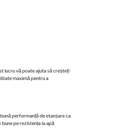
t lucru vă poate ajuta să creșteți
ilitate maximă pentru a
, O bună performanță de etanșare ca
 bune pe rezistența la apă