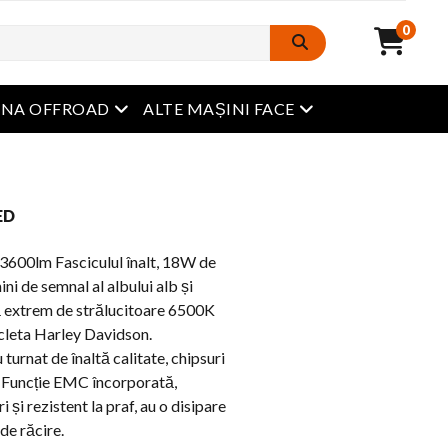
0
Meniu Deschide
Meniu Deschide
INA OFFROAD
ALTE MAȘINI FACE
ED
00lm Fasciculul înalt, 18W de
ni de semnal al albului alb și
nă extrem de strălucitoare 6500K
cleta Harley Davidson.
turnat de înaltă calitate, chipsuri
ă, Funcție EMC încorporată,
 și rezistent la praf, au o disipare
 de răcire.