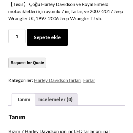
【Tesis】 Çoğu Harley Davidson ve Royal Enfield
motosikletleri için uyumlu 7 inç farlar, ve 2007-2017 Jeep
Wrangler JK, 1997-2006 Jeep Wrangler TJ vb.
7
Sepete ekle
LED
motosiklet
far
miktar
Kategoriler:
Harley Davidson farları
,
Farlar
Tanım
İncelemeler (0)
Tanım
Bizim 7 Harley Davidson için inç LED farlar orijinal