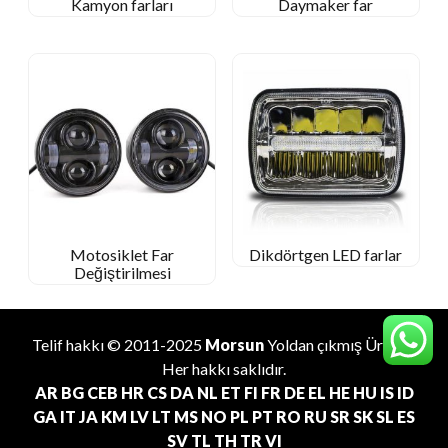
Kamyon farları
Daymaker far
Motosiklet Far
Dikdörtgen LED farlar
Değiştirilmesi
Telif hakkı © 2011-2025
Morsun
Yoldan çıkmış
Üretici
.
Her hakkı saklıdır.
AR
BG
CEB
HR
CS
DA
NL
ET
FI
FR
DE
EL
HE
HU
IS
ID
GA
IT
JA
KM
LV
LT
MS
NO
PL
PT
RO
RU
SR
SK
SL
ES
SV
TL
TH
TR
VI