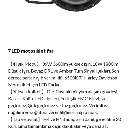
7 LED motosiklet far
【4 Işık Modu】 36W 3600lm yüksek ışın, 18W 1800lm
Düşük Işın, Beyaz DRL ve Amber Turn Sinyal Işıkları, Son
derece parlak ışık verimliliği 6500K 7″ Harley Davidson
Motosiklet için LED Farlar.
【Yüksek kaliteli】 Die-Cast alüminyum alaşım gövdesi,
Kararlı Kalite LED cipsleri, Yerleşik EMC işlevi, su
geçirmez, Şok geçirmez ve toz geçirmez, Verimli ısı
dağılımı ve soğutma verimliliğine sahip olmak.
【Tap ve oynat】 H4 ve H13 adaptörü dahil, genellikle 30
Kurulumu tamamlamak için dakikalar veya daha az.