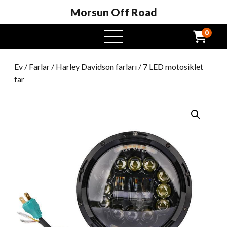
Morsun Off Road
0
Açık
Menü
Ev
/
Farlar
/
Harley Davidson farları
/ 7 LED motosiklet
far