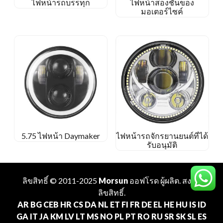
ไฟหน้ารถบรรทุก
ไฟหน้าสองชั้นของ
มอเตอร์ไซค์
5.75 ไฟหน้า Daymaker
ไฟหน้ารถจักรยานยนต์ที่ได้
รับอนุมัติ
ลิขสิทธิ์ © 2011-2025
Morsun
ออฟโรด
ผู้ผลิต
. สงวน
ลิขสิทธิ์.
AR
BG
CEB
HR
CS
DA
NL
ET
FI
FR
DE
EL
HE
HU
IS
ID
GA
IT
JA
KM
LV
LT
MS
NO
PL
PT
RO
RU
SR
SK
SL
ES