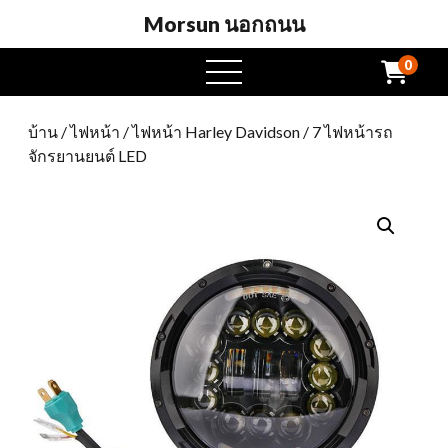
Morsun นอกถนน
0
เปิด
เมนู
บ้าน
/
ไฟหน้า
/
ไฟหน้า Harley Davidson
/ 7 ไฟหน้ารถ
จักรยานยนต์ LED