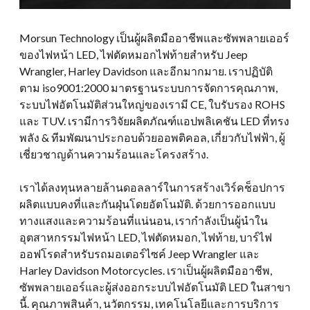
Morsun Technology เป็นผู้ผลิตมืออาชีพและซัพพลายเออร์
ของไฟหน้า LED, ไฟตัดหมอกไฟท้ายสำหรับ Jeep
Wrangler, Harley Davidson และอีกมากมาย. เราปฏิบัติ
ตาม iso9001:2000 มาตรฐานระบบการจัดการคุณภาพ,
ระบบไฟอัตโนมัติส่วนใหญ่ของเรามี CE, ใบรับรอง ROHS
และ TUV. เรามีการวิจัยผลิตภัณฑ์แอปพลิเคชัน LED ที่ทรง
พลัง & ทีมพัฒนาประกอบด้วยออพติคอล, เกี่ยวกับไฟฟ้า, ผู้
เชี่ยวชาญด้านความร้อนและโครงสร้าง.
เราได้ลงทุนหลายล้านดอลลาร์ในการสร้างเวิร์คช็อปการ
ผลิตแบบคงที่และกันฝุ่นโดยอัตโนมัติ. ด้วยการออกแบบ
ทางแสงและความร้อนที่แน่นอน, เรากำลังเป็นผู้นำใน
อุตสาหกรรมไฟหน้า LED, ไฟตัดหมอก, ไฟท้าย, บาร์ไฟ
ออฟโรดสำหรับรถมอเตอร์ไซค์ Jeep Wrangler และ
Harley Davidson Motorcycles. เราเป็นผู้ผลิตมืออาชีพ,
ซัพพลายเออร์และผู้ส่งออกระบบไฟอัตโนมัติ LED ในสาขา
นี้. คุณภาพสินค้า, นวัตกรรม, เทคโนโลยีและการบริการ