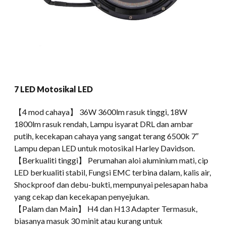
7 LED Motosikal LED
【4 mod cahaya】 36W 3600lm rasuk tinggi, 18W
1800lm rasuk rendah, Lampu isyarat DRL dan ambar
putih, kecekapan cahaya yang sangat terang 6500k 7″
Lampu depan LED untuk motosikal Harley Davidson.
【Berkualiti tinggi】 Perumahan aloi aluminium mati, cip
LED berkualiti stabil, Fungsi EMC terbina dalam, kalis air,
Shockproof dan debu-bukti, mempunyai pelesapan haba
yang cekap dan kecekapan penyejukan.
【Palam dan Main】 H4 dan H13 Adapter Termasuk,
biasanya masuk 30 minit atau kurang untuk