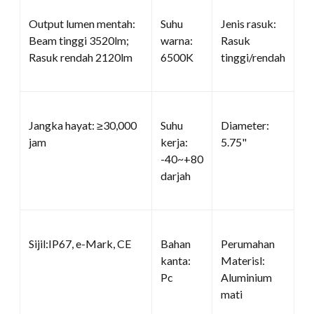
Output lumen mentah:
Suhu
Jenis rasuk:
Beam tinggi 3520lm;
warna:
Rasuk
Rasuk rendah 2120lm
6500K
tinggi/rendah
Jangka hayat: ≥30,000
Suhu
Diameter:
jam
kerja:
5.75"
-40~+80
darjah
Sijil:IP67, e-Mark, CE
Bahan
Perumahan
kanta:
Materisl:
Pc
Aluminium
mati