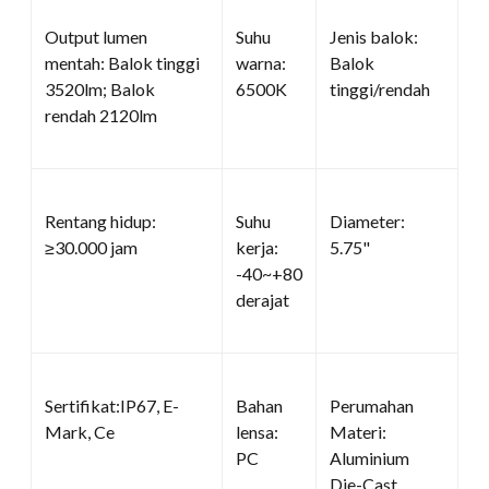
Output lumen
Suhu
Jenis balok:
mentah: Balok tinggi
warna:
Balok
3520lm; Balok
6500K
tinggi/rendah
rendah 2120lm
Rentang hidup:
Suhu
Diameter:
≥30.000 jam
kerja:
5.75"
-40~+80
derajat
Sertifikat:IP67, E-
Bahan
Perumahan
Mark, Ce
lensa:
Materi:
PC
Aluminium
Die-Cast