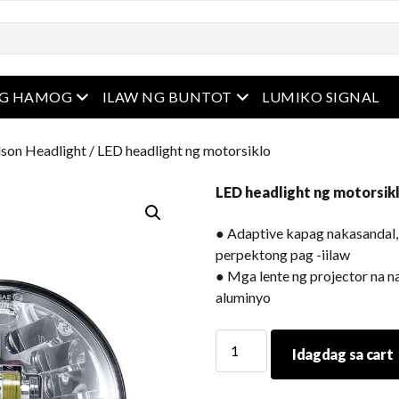
u
Buksan ang menu
Buksan ang menu
NG HAMOG
ILAW NG BUNTOT
LUMIKO SIGNAL
son Headlight
/ LED headlight ng motorsiklo
LED headlight ng motorsik
● Adaptive kapag nakasandal, 
perpektong pag -iilaw
● Mga lente ng projector na n
aluminyo
LED
Idagdag sa cart
headlight
ng