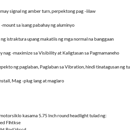
may signal ng amber turn, perpektong pag -iilaw
a -mount sa isang pabahay ng aluminyo
d ng istraktura upang makatiis ng mga normal na banggaan
ay nag -maximize sa Visibility at Kaligtasan sa Pagmamaneho
ekto ng paglaban, Paglaban sa Vibration, hindi tinatagusan ng t
stall, Mag -plug lang at maglaro
motorsiklo kasama 5.75 Inch round headlight tulad ng:
ed Flhtkse
ht Rod Vrscd