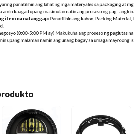
ring panatilihin ang lahat ng mga materyales sa packaging at mg
a amin kaagad upang masimulan natin ang proseso ng pag -angkin.
g item na natanggap:
Panatilihin ang kahon, Packing Material, 
d.
negosyo (8:00-5:00 PM ay) Makukuha ang proseso ng paglutas na
amin upang malaman namin ang unang bagay sa umaga mayroong is
produkto