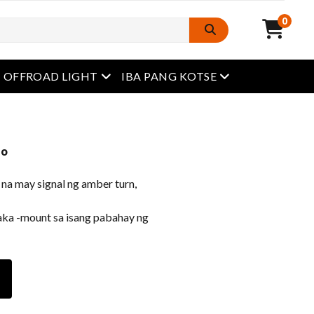
0
Buksan ang menu
Buksan ang menu
OFFROAD LIGHT
IBA PANG KOTSE
lo
na may signal ng amber turn,
aka -mount sa isang pabahay ng