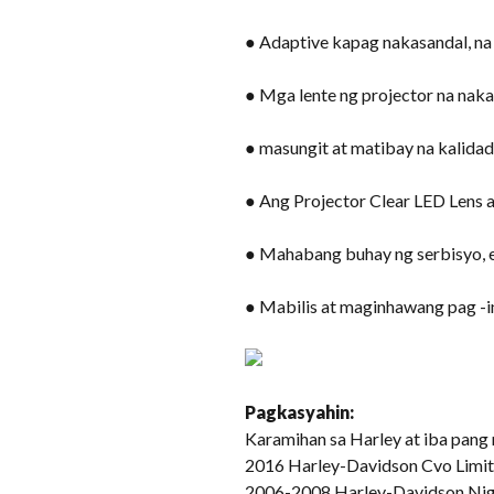
● Adaptive kapag nakasandal, na 
● Mga lente ng projector na nak
● masungit at matibay na kalida
● Ang Projector Clear LED Lens 
● Mahabang buhay ng serbisyo, ep
● Mabilis at maginhawang pag -in
Pagkasyahin:
Karamihan sa Harley at iba pang 
2016 Harley-Davidson Cvo Limit
2006-2008 Harley-Davidson Nig