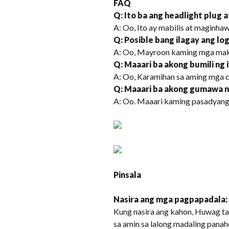
FAQ
Q: Ito ba ang headlight plug a
A: Oo, Ito ay mabilis at maginhaw
Q: Posible bang ilagay ang lo
A: Oo, Mayroon kaming mga maki
Q: Maaari ba akong bumili ng
A: Oo, Karamihan sa aming mga c
Q: Maaari ba akong gumawa n
A: Oo. Maaari kaming pasadyang
Pinsala
Nasira ang mga pagpapadala:
Kung nasira ang kahon, Huwag ta
sa amin sa lalong madaling panah