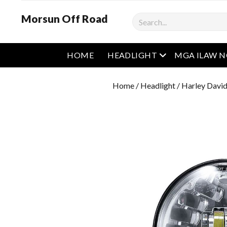
Morsun Off Road
Maghanap
Buksan ang men
HOME
HEADLIGHT
MGA ILAW 
Home
/
Headlight
/
Harley David