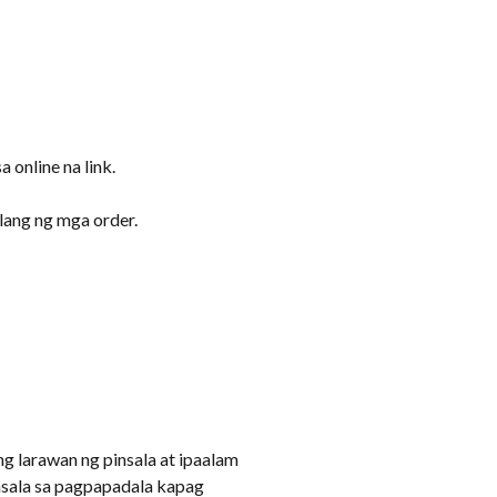
online na link.
ang ng mga order.
g larawan ng pinsala at ipaalam
insala sa pagpapadala kapag