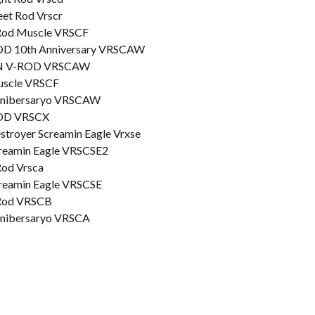
et Rod Vrscr
Rod Muscle VRSCF
 10th Anniversary VRSCAW
N V-ROD VRSCAW
uscle VRSCF
nnibersaryo VRSCAW
OD VRSCX
troyer Screamin Eagle Vrxse
reamin Eagle VRSCSE2
od Vrsca
reamin Eagle VRSCSE
-Rod VRSCB
nnibersaryo VRSCA