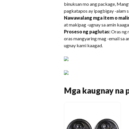
binuksan mo ang package, Mangya
pagkatapos ay ipagbigay -alam s
Nawawalang mga item o malin
at makipag -ugnay sa amin kaaga
Proseso ng paglutas:
Oras ng 
oras mangyaring mag -email sa 
ugnay kami kaagad.
Mga kaugnay na 