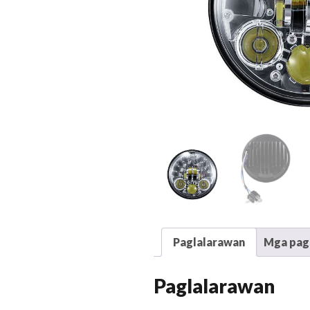
Paglalarawan
Mga pags
Paglalarawan