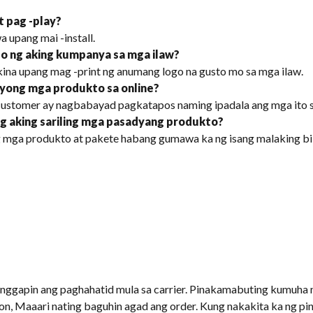
t pag -play?
a upang mai -install.
go ng aking kumpanya sa mga ilaw?
na upang mag -print ng anumang logo na gusto mo sa mga ilaw.
 iyong mga produkto sa online?
ustomer ay nagbabayad pagkatapos naming ipadala ang mga ito sa 
g aking sariling mga pasadyang produkto?
 mga produkto at pakete habang gumawa ka ng isang malaking bil
nggapin ang paghahatid mula sa carrier. Pinakamabuting kumuha n
on, Maaari nating baguhin agad ang order. Kung nakakita ka ng p