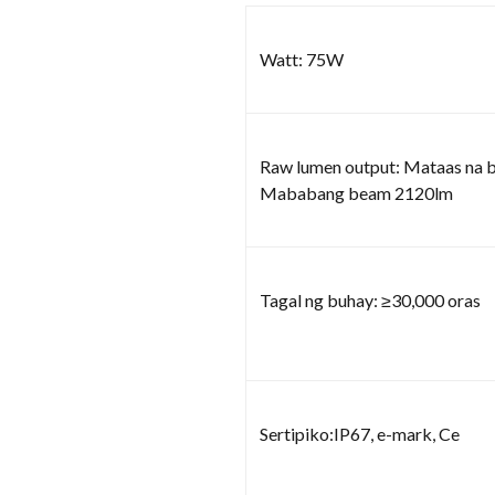
Watt: 75W
Raw lumen output: Mataas na 
Mababang beam 2120lm
Tagal ng buhay: ≥30,000 oras
Sertipiko:IP67, e-mark, Ce