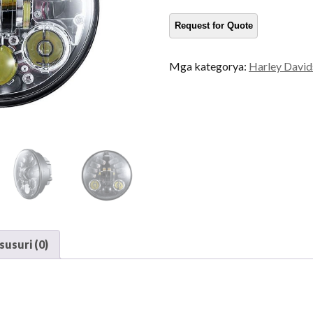
motorsiklo
dami
Mga kategorya:
Harley David
usuri (0)