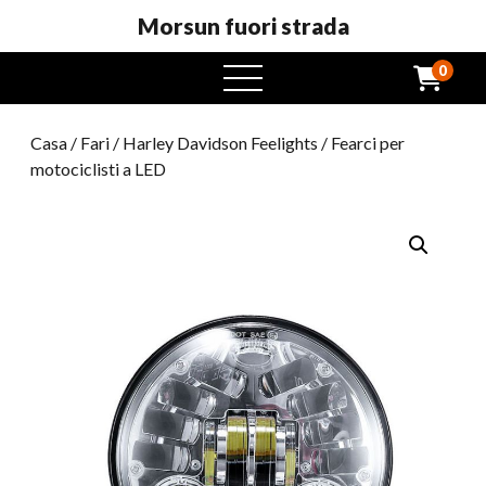
Morsun fuori strada
0
Menu
aperto
Casa
/
Fari
/
Harley Davidson Feelights
/ Fearci per
motociclisti a LED