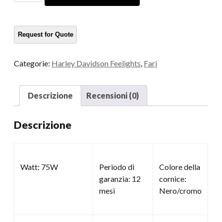
motociclisti
a
LED
quantità
Categorie:
Harley Davidson Feelights
,
Fari
Descrizione
Recensioni (0)
Descrizione
Watt: 75W
Periodo di
Colore della
garanzia: 12
cornice:
mesi
Nero/cromo