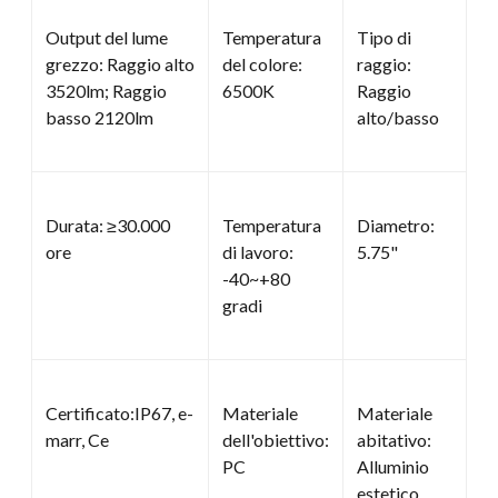
Output del lume
Temperatura
Tipo di
grezzo: Raggio alto
del colore:
raggio:
3520lm; Raggio
6500K
Raggio
basso 2120lm
alto/basso
Durata: ≥30.000
Temperatura
Diametro:
ore
di lavoro:
5.75"
-40~+80
gradi
Certificato:IP67, e-
Materiale
Materiale
marr, Ce
dell'obiettivo:
abitativo:
PC
Alluminio
estetico