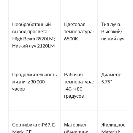
Необработанный
Цветовая
Тип луча:
вывод просвета:
температура:
Высокий/
High Beam 3520LM;
6500K
низкий луч
Низкий луч 2120LM
Продолжительность
Рабочая
Диаметр:
жизни: ≥30 000
температура:
5.75”
часов
-40~+80
градусов
Сертификат:IP67, E-
Материал
Жилищное
Mark, CE
объектива:
Materisl: