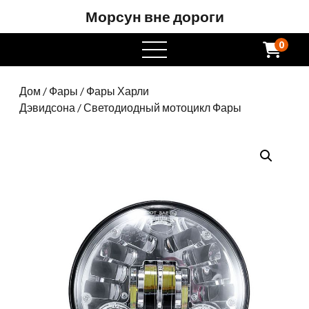
Морсун вне дороги
0
Открытое
меню
Дом
/
Фары
/
Фары Харли
Дэвидсона
/ Светодиодный мотоцикл Фары