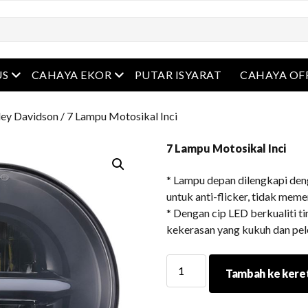
Buka menu
Buka menu
US
CAHAYA EKOR
PUTAR ISYARAT
CAHAYA OF
ley Davidson
/ 7 Lampu Motosikal Inci
7 Lampu Motosikal Inci
* Lampu depan dilengkapi den
untuk anti-flicker, tidak mem
* Dengan cip LED berkualiti ti
kekerasan yang kukuh dan pe
7
Tambah ke kere
Lampu
Motosikal