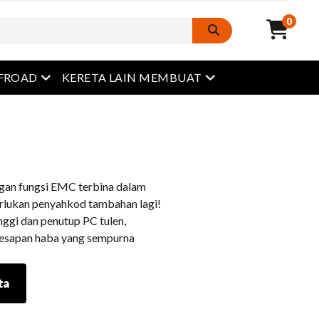
0
Buka menu
Buka menu
FROAD
KERETA LAIN MEMBUAT
gan fungsi EMC terbina dalam
erlukan penyahkod tambahan lagi!
nggi dan penutup PC tulen,
lesapan haba yang sempurna
ta