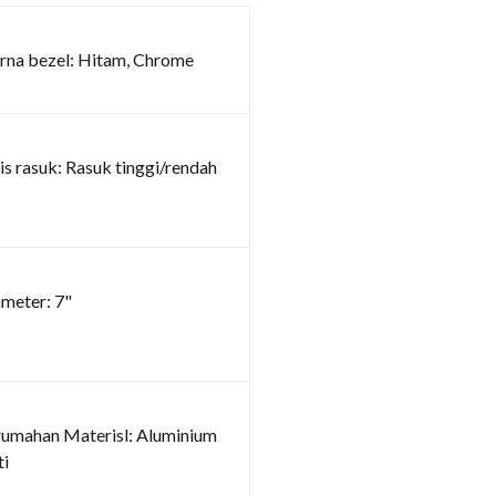
na bezel: Hitam, Chrome
is rasuk: Rasuk tinggi/rendah
meter: 7"
umahan Materisl: Aluminium
ti