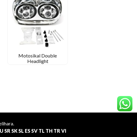
Motosikal Double
Headlight
lihara.
U
SR
SK
SL
ES
SV
TL
TH
TR
VI