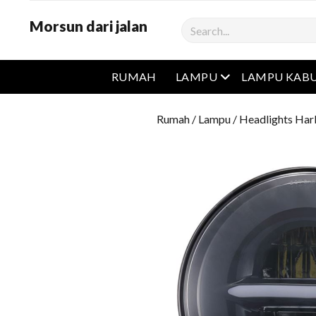
Morsun dari jalan
Cari
Buka menu
RUMAH
LAMPU
LAMPU KAB
Rumah
/
Lampu
/
Headlights Har