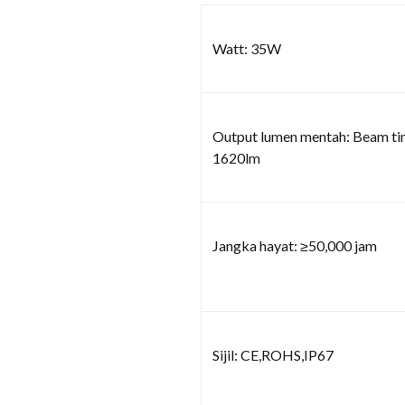
Watt: 35W
Output lumen mentah: Beam ti
1620lm
Jangka hayat: ≥50,000 jam
Sijil: CE,ROHS,IP67