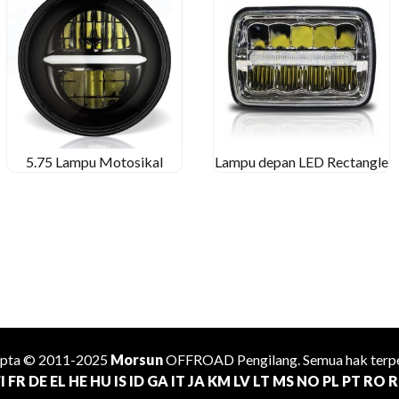
5.75 Lampu Motosikal
Lampu depan LED Rectangle
ipta © 2011-2025
Morsun
OFFROAD
Pengilang
. Semua hak terpe
I
FR
DE
EL
HE
HU
IS
ID
GA
IT
JA
KM
LV
LT
MS
NO
PL
PT
RO
R