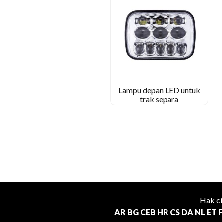
Lampu depan LED untuk
trak separa
Hak c
AR
BG
CEB
HR
CS
DA
NL
ET
F