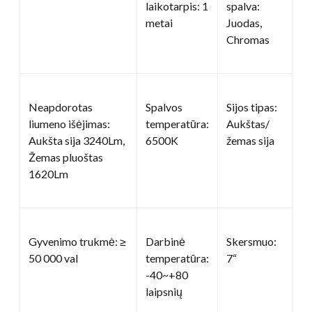
laikotarpis: 1
spalva:
metai
Juodas,
Chromas
Neapdorotas
Spalvos
Sijos tipas:
liumeno išėjimas:
temperatūra:
Aukštas/
Aukšta sija 3240Lm,
6500K
žemas sija
Žemas pluoštas
1620Lm
Gyvenimo trukmė: ≥
Darbinė
Skersmuo:
50 000 val
temperatūra:
7“
-40~+80
laipsnių