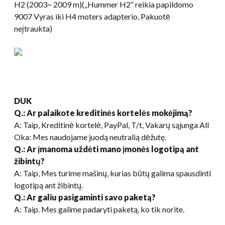
H2 (2003~ 2009 m)(„Hummer H2“ reikia papildomo
9007 Vyras iki H4 moters adapterio, Pakuotė
neįtraukta)
DUK
Q.: Ar palaikote kreditinės kortelės mokėjimą?
A: Taip, Kreditinė kortelė, PayPal, T/t, Vakarų sąjunga All
Oka: Mes naudojame juodą neutralią dėžutę.
Q.: Ar įmanoma uždėti mano įmonės logotipą ant
žibintų?
A: Taip, Mes turime mašinų, kurias būtų galima spausdinti
logotipą ant žibintų.
Q.: Ar galiu pasigaminti savo paketą?
A: Taip. Mes galime padaryti paketą, ko tik norite.