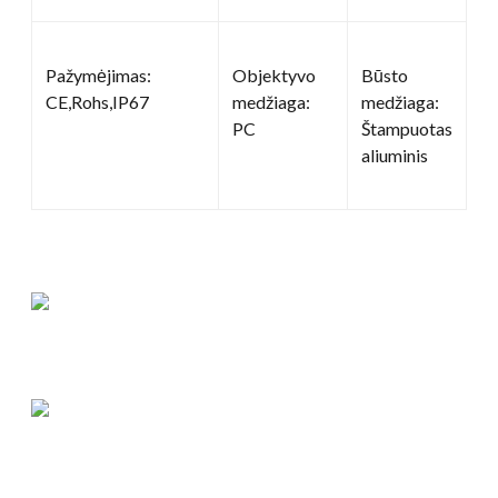
Pažymėjimas:
Objektyvo
Būsto
CE,Rohs,IP67
medžiaga:
medžiaga:
PC
Štampuotas
aliuminis