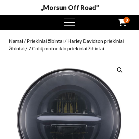
„Morsun Off Road“
0
Atidaryti
meniu
Namai
/
Priekiniai žibintai
/
Harley Davidson priekiniai
žibintai
/ 7 Colių motociklo priekiniai žibintai