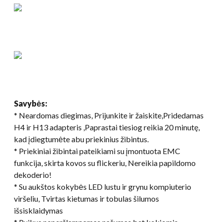
Savybės:
* Neardomas diegimas, Prijunkite ir žaiskite,Pridedamas
H4 ir H13 adapteris ,Paprastai tiesiog reikia 20 minutę,
kad įdiegtumėte abu priekinius žibintus.
* Priekiniai žibintai pateikiami su įmontuota EMC
funkcija, skirta kovos su flickeriu, Nereikia papildomo
dekoderio!
* Su aukštos kokybės LED lustu ir grynu kompiuterio
viršeliu, Tvirtas kietumas ir tobulas šilumos
išsisklaidymas