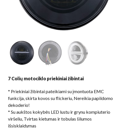
7 Colių motociklo priekiniai žibintai
* Priekiniai žibintai pateikiami su įmontuota EMC
funkcija, skirta kovos su flickeriu, Nereikia papildomo
dekoderio!
* Su aukštos kokybės LED lustu ir grynu kompiuterio
viršeliu, Tvirtas kietumas ir tobulas šilumos
išsisklaidymas