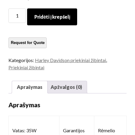
7
Pridėti į krepšelį
Colių
motociklo
priekiniai
žibintai
kiekis
Kategorijos:
Harley Davidson priekiniai žibintai
,
Priekiniai žibintai
Aprašymas
Apžvalgos (0)
Aprašymas
Vatas: 35W
Garantijos
Rėmelio